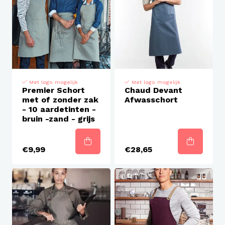
Met logo mogelijk
Met logo mogelijk
Premier Schort
Chaud Devant
met of zonder zak
Afwasschort
- 10 aardetinten -
bruin -zand - grijs
€9,99
€28,65