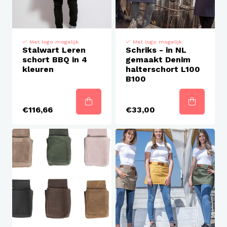
Met logo mogelijk
Met logo mogelijk
Stalwart Leren
Schriks - in NL
schort BBQ in 4
gemaakt Denim
kleuren
halterschort L100
B100
€116,66
€33,00