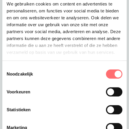
We gebruiken cookies om content en advertenties te
Restaurants
personaliseren, om functies voor social media te bieden
en om ons websiteverkeer te analyseren. Ook delen we
Hotels
informatie over uw gebruik van onze site met onze
partners voor social media, adverteren en analyse. Deze
partners kunnen deze gegevens combineren met andere
Cafés
informatie die u aan ze heeft verstrekt of die ze hebben
verzameld op basis van uw gebruik van hun services.
Lunchrooms
Toestemmingsselectie
Cateringbedrijven
Noodzakelijk
Koffiebars
Voorkeuren
Van klassieke bedieningsschorten tot moderne
barista schorten, wij hebben voor iedere
Statistieken
horecagelegenheid een passende oplossing.
Marketing