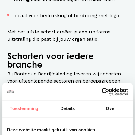
Ideaal voor bedrukking of borduring met logo
Met het juiste schort creëer je een uniforme
uitstraling die past bij jouw organisatie.
Schorten voor iedere
branche
Bij Bontenue Bedrijfskleding leveren wij schorten
voor uiteenlopende sectoren en beroepsgroepen.
Horeca schorten
Binnen de horeca is een schort vaak het
Toestemming
Details
Over
visitekaartje van de zaak. Onze horeca schorten
combineren uitstraling, comfort en functionaliteit
en zijn geschikt voor:
Deze website maakt gebruik van cookies