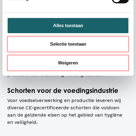
Zorgschorten
Binnen de zorg zijn hygiëne, comfort en
onderhoudsgemak belangrijk. Onze zorgschorten
Alles toestaan
zijn ontworpen voor dagelijks gebruik en eenvoudig
te reinigen.
Selectie toestaan
Retail schorten
Voor winkels en servicegerichte bedrijven bieden
Weigeren
wij stijlvolle schorten die bijdragen aan een
professionele uitstraling richting klanten.
Schorten voor de voedingsindustrie
Voor voedselverwerking en productie leveren wij
diverse CE-gecertificeerde schorten die voldoen
aan de geldende eisen op het gebied van hygiëne
en veiligheid.