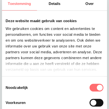
Hiervoor zijn o.a. speciale stretchstoffen
Toestemming
Details
Over
ontwikkeld, welke heet wasbaar zijn (tot 85° C.) en
strijkarm.
Deze stretchstoffen geven een optimale
Deze website maakt gebruik van cookies
bewegingsvrijheid en zijn tegelijkertijd toch zeer
We gebruiken cookies om content en advertenties te
duurzaam en zeer goed wasbaar.
personaliseren, om functies voor social media te bieden
Deze stoffen hebben we in vele trendy kleuren in
en om ons websiteverkeer te analyseren. Ook delen we
voorraad voor een snelle productie van uw
informatie over uw gebruik van onze site met onze
bedrijfskleding.
partners voor social media, adverteren en analyse. Deze
Al vanaf 3 stuks
kan je bij Poco je eigen kledinglijn
partners kunnen deze gegevens combineren met andere
samenstellen en zo voor een unieke
informatie die u aan ze heeft verstrekt of die ze hebben
bedrijfsuitstraling zorgen. Levertijd na akkoord op
verzameld op basis van uw gebruik van hun services.
ontwerp is 6-7 weken.
We bieden hippe modellen en keuzes uit meer dan
Toestemmingsselectie
80 kleuren en designs.
Noodzakelijk
Voorkeuren