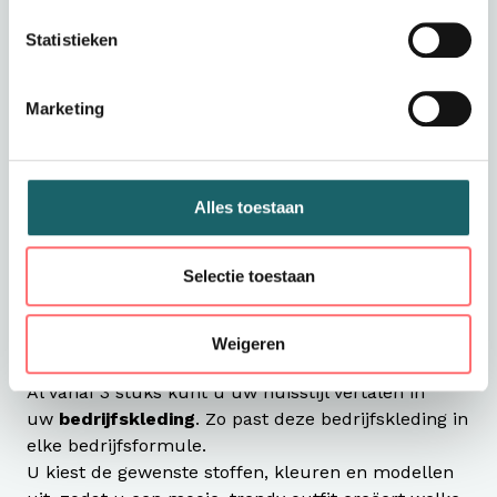
Statistieken
Marketing
Alles toestaan
Poco is de meest flexibele en veelzijdige
bedrijfskleding producent voor de horeca (koks en
Selectie toestaan
bediening), verswinkels (slagers, bakkers, ijssalons
etc.), kappers, beurspersoneel en dienstverlening
en detailhandel.
Weigeren
Al vanaf 3 stuks kunt u uw huisstijl vertalen in
uw
bedrijfskleding
. Zo past deze bedrijfskleding in
elke bedrijfsformule.
U kiest de gewenste stoffen, kleuren en modellen