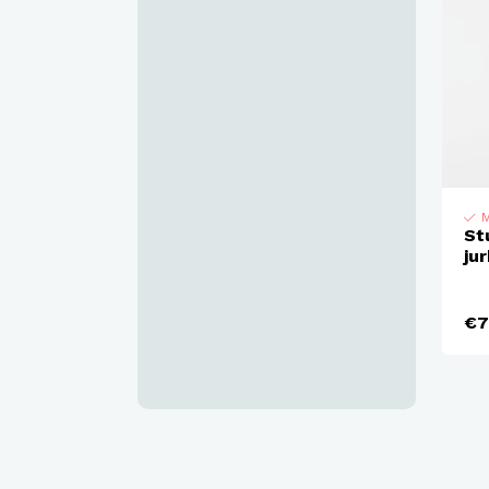
M
St
ju
€7