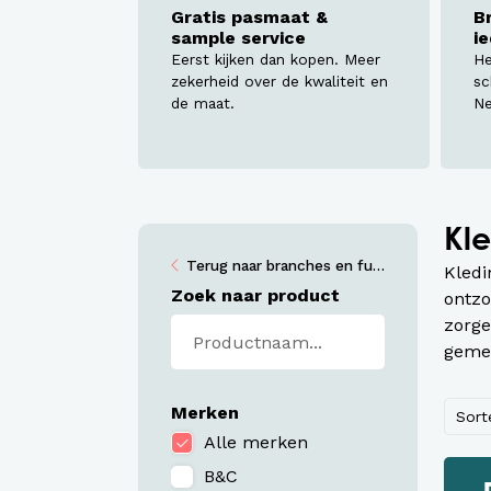
Werkj
Gratis pasmaat &
B
sample service
i
Werkb
Eerst kijken dan kopen. Meer
He
zekerheid over de kwaliteit en
sc
de maat.
Ne
Kl
Terug naar branches en functies
Kledi
Zoek naar product
ontzo
zorge
gemee
Merken
Sort
Alle merken
B&C