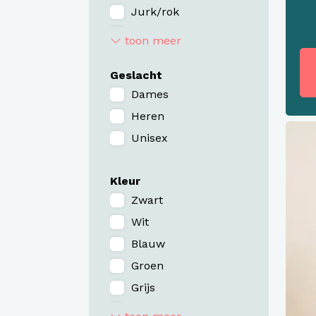
Printer
Jurk/rok
Promodoro
Broek
toon meer
Russell
Jas
Segers
Geslacht
Blazer/Colbert
Studio Anneloes
Dames
Gilet
Sunwill
Heren
Bodywarmer
TQ Amsterdam
Unisex
Tee Jays
Overhemd/blouse/tuniek
Jumpsuit
Kleur
Zwart
Wit
Blauw
Groen
Grijs
Bruin