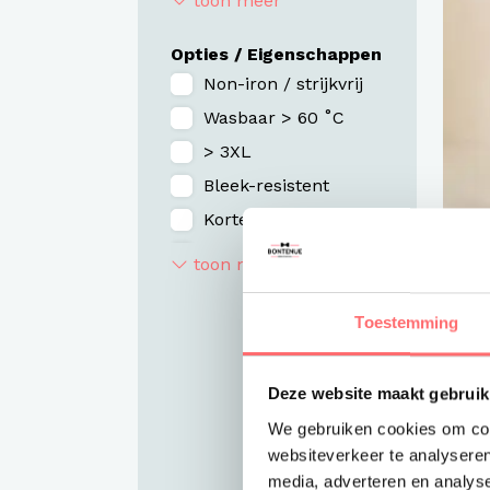
toon meer
Rood / Bordeaux
Opties / Eigenschappen
Zand / Taupe
Non-iron / strijkvrij
Roze / Paars
Wasbaar > 60 ˚C
Gestreept
> 3XL
Bleek-resistent
Korte mouw
V-hals
toon meer
M
St
Ronde hals
fl
Organic / duurzaam
Toestemming
Gebreid
€9
Deze website maakt gebruik
We gebruiken cookies om cont
websiteverkeer te analyseren
media, adverteren en analys