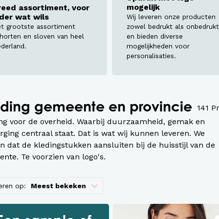
assen
mogelijk
reed assortiment, voor
eder wat wils
Wij leveren onze producten
roeken en overalls Workwear
t grootste assortiment
zowel bedrukt als onbedrukt
horten en sloven van heel
en bieden diverse
derland.
mogelijkheden voor
personalisaties.
eding gemeente en provincie
141 P
ng voor de overheid. Waarbij duurzaamheid, gemak en
rging centraal staat. Dat is wat wij kunnen leveren. We
n dat de kledingstukken aansluiten bij de huisstijl van de
nte. Te voorzien van logo's.
eren op:
Meest bekeken