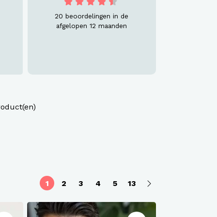
20 beoordelingen in de
afgelopen 12 maanden
roduct(en)
1
2
3
4
5
13