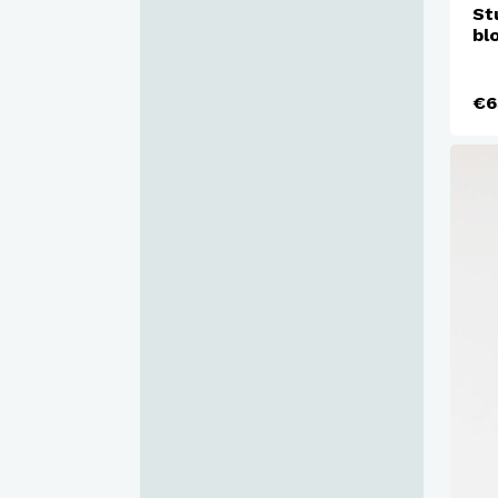
St
bl
€6