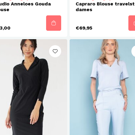
udio Anneloes Gouda
Capraro Blouse travelst
ouse
dames
3,00
€69,95