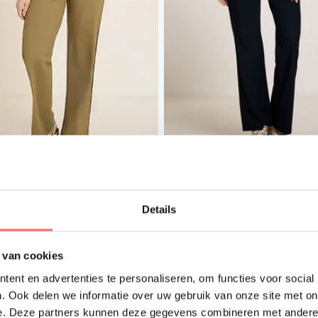
et logo mogelijk
Met logo mogelijk
udio Anneloes Maarssen
Studio Anneloes Dalfse
air bonded trousers
shirt
Details
8,00
€50,00
 van cookies
ent en advertenties te personaliseren, om functies voor social
. Ook delen we informatie over uw gebruik van onze site met on
e. Deze partners kunnen deze gegevens combineren met andere i