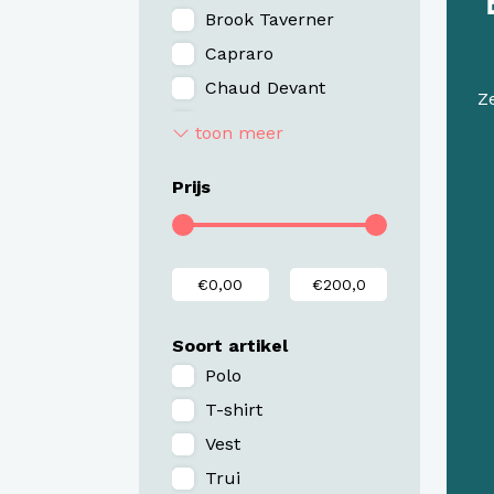
Brook Taverner
Capraro
Chaud Devant
Z
Clipper A/S
toon meer
Company Fits
Prijs
Greiff
Harvest & Frost
ID Identity
James Harvest
Kariban
Soort artikel
Kustom Kit
Polo
LCF by Ledub
T-shirt
Native Spirit
Vest
Neycko
Trui