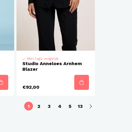
Met logo mogelijk
Studio Anneloes Arnhem
Blazer
€92,00
1
2
3
4
5
13