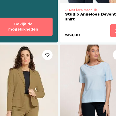
Met logo mogelijk
Studio Anneloes Devent
shirt
Bekijk de
mogelijkheden
€63,00