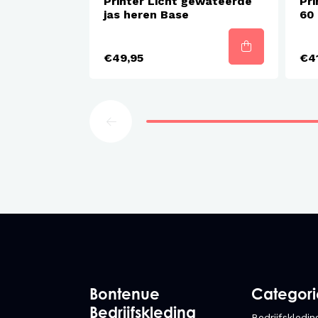
Printer Licht gewateerde
Pri
jas heren Base
60
€49,95
€41
Bontenue
Categor
Bedrijfskleding
Bedrijfskledin