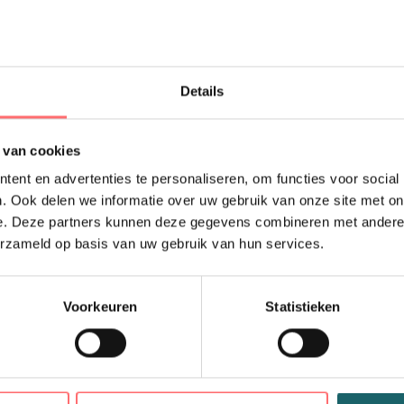
Licht gewat
Maak kennis met Base,
jas voor elke gelegenh
Details
en doorstikt met dyna
stijl met functionalit
en elastische boorden,
 van cookies
De voor- en achterpas 
ent en advertenties te personaliseren, om functies voor social
personalisatie te plaas
. Ook delen we informatie over uw gebruik van onze site met on
100% gecertificeerd g
e. Deze partners kunnen deze gegevens combineren met andere i
erzameld op basis van uw gebruik van hun services.
40 graden wasbaar
Materiaal : Shell: 100
Voorkeuren
Statistieken
gerecycled polyester, 
n