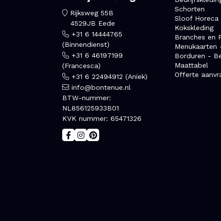
Schorten
Rijksweg 55B
Sloof Horeca
4529JB Eede
Kokskleding
+31 6 14444765
Branches en F
(Binnendienst)
Menukaarten 
+31 6 46197199
Borduren - B
Maattabel
(Francesca)
Offerte aanvr
+31 6 22494912 (Aniek)
info@bontenue.nl
BTW-nummer:
NL856125933B01
KVK nummer: 65471326