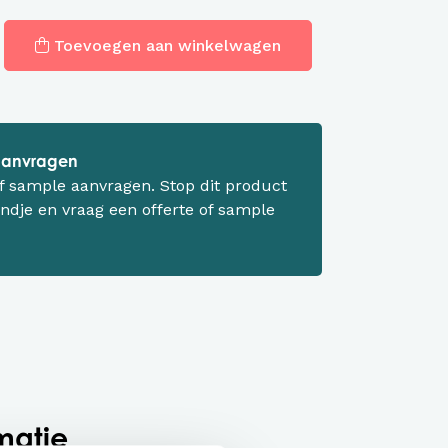
Toevoegen aan winkelwagen
 aanvragen
 of sample aanvragen. Stop dit product
ndje en vraag een offerte of sample
matie