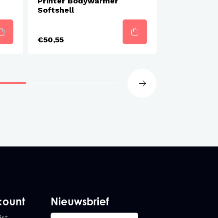
Printer Bodywarmer
Printer Bo
Softshell
Softshell -
€50,55
€50,55
count
Nieuwsbrief
jst