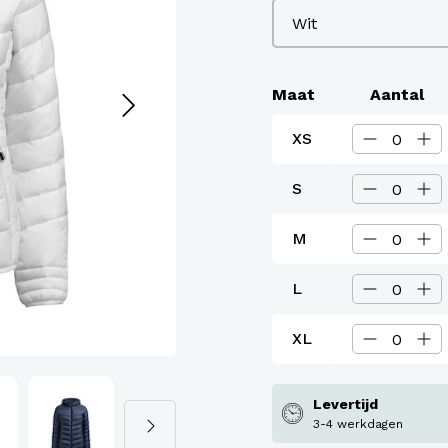
assen
roeken en overalls Workwear
Maat
Aantal
XS
S
M
L
XL
Levertijd
3-4 werkdagen