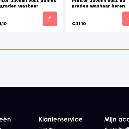
nter Javelin vest dames
Printer Javelin vest 60
 graden wasbaar
graden wasbaar heren
,10
€41,10
ieën
Klantenservice
Mijn ac
g
Over ons
Mijn verlangli