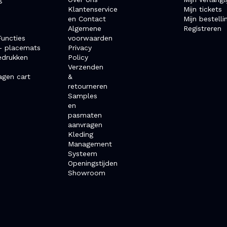
Klantenservice
Mijn tickets
en Contact
Mijn bestelli
Algemene
Registreren
uncties
voorwaarden
- placemats
Privacy
edrukken
Policy
Verzenden
agen cart
&
retourneren
Samples
en
pasmaten
aanvragen
Kleding
Management
Systeem
Openingstijden
Showroom