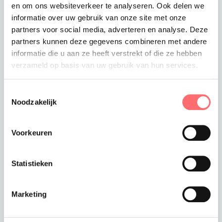
en om ons websiteverkeer te analyseren. Ook delen we
Totaalprijs
informatie over uw gebruik van onze site met onze
€49,95
partners voor social media, adverteren en analyse. Deze
partners kunnen deze gegevens combineren met andere
Toevoegen aan winkelwagen
informatie die u aan ze heeft verstrekt of die ze hebben
verzameld op basis van uw gebruik van hun services.
Toestemmingsselectie
Offerte of sample aanvragen
Noodzakelijk
Wil je een offerte of sample aanvragen.
Stop dit product dan in je winkelmandje en
Voorkeuren
vraag een offerte of sample aan.
Statistieken
Marketing