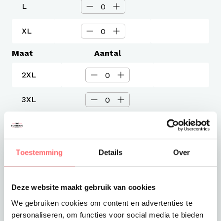
L
XL
Maat
Aantal
2XL
3XL
4XL
5XL
Toestemming
Details
Over
Levertijd
Deze website maakt gebruik van cookies
3-4 werkdagen
Verzendkosten
We gebruiken cookies om content en advertenties te
Gratis verzending vanaf €375
personaliseren, om functies voor social media te bieden