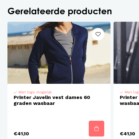
Materiaal : Shell: 100% gerecycled polyamide,
Gerelateerde producten
vulling 100% gerecycled polyester, voering 100%
gerecycled polyester.
Met logo mogelijk
Met log
Printer Javelin vest dames 60
Printer
graden wasbaar
wasbaa
€41,10
€41,10