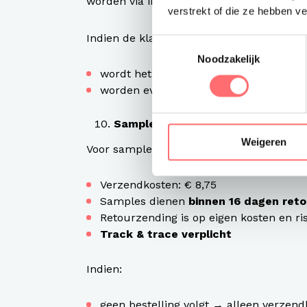
worden via
info@bontenue.nl
.
verstrekt of die ze hebben v
Indien de klacht gegrond is:
Toestemmingsselectie
Noodzakelijk
wordt het product gerepareerd, vervan
worden eventuele verzendkosten verg
Sampleservice
Weigeren
Voor samples gelden de volgende voorwa
Verzendkosten: € 8,75
Samples dienen
binnen 16 dagen reto
Retourzending is op eigen kosten en ri
Track & trace verplicht
Indien:
geen bestelling volgt → alleen verzen