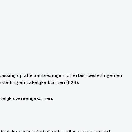
assen
roeken en overalls Workwear
ssing op alle aanbiedingen, offertes, bestellingen en
leding en zakelijke klanten (B2B).
iftelijk overeengekomen.
elijke bevestiging of zodra uitvoering is gestart.