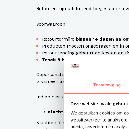
Retouren zijn uitsluitend toegestaan na v
Voorwaarden:
Retourtermijn:
binnen 14 dagen na o
Producten moeten ongedragen en in ori
Retourzending gebeurt op kosten en ris
Track & trace is verplicht bij iedere
Gepersonaliseerde artikelen (zoals bedru
is van een aantoonbare productiefout.
Toestemming
Indien niet aan de retourvoorwaarden word
Deze website maakt gebruik
Klachten
We gebruiken cookies om cont
websiteverkeer te analyseren
Klachten dienen binnen redelijke termijn,
media, adverteren en analys