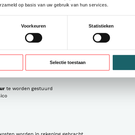
erzameld op basis van uw gebruik van hun services.
Voorkeuren
Statistieken
gen of gecrediteerd
oed
Selectie toestaan
arden:
ur
te worden gestuurd
sico
dkosten worden in rekening gebracht