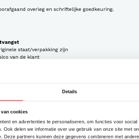
oorafgaand overleg en schriftelijke goedkeuring.
ntvangst
ginele staat/verpakking zijn
ico van de klant
 retourzending
kte kleding) worden niet retour genomen, tenzij sprake
Details
t voldaan, blijft de betalingsverplichting bestaan.
 van cookies
ent en advertenties te personaliseren, om functies voor social
. Ook delen we informatie over uw gebruik van onze site met on
 uiterlijk binnen 14 dagen na constatering, gemeld te
e. Deze partners kunnen deze gegevens combineren met andere i