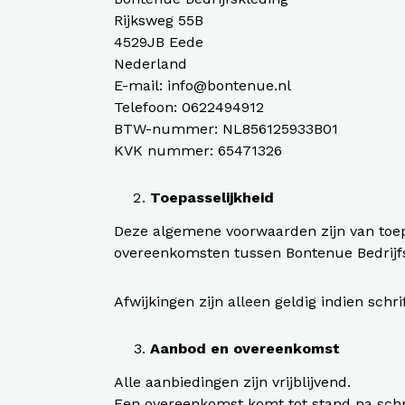
Werkj
Rijksweg 55B
Werkb
4529JB Eede
Nederland
E-mail:
info@bontenue.nl
Telefoon: 0622494912
BTW-nummer: NL856125933B01
KVK nummer: 65471326
Toepasselijkheid
Deze algemene voorwaarden zijn van toepa
overeenkomsten tussen Bontenue Bedrijfsk
Afwijkingen zijn alleen geldig indien schr
Aanbod en overeenkomst
Alle aanbiedingen zijn vrijblijvend.
Een overeenkomst komt tot stand na schrift