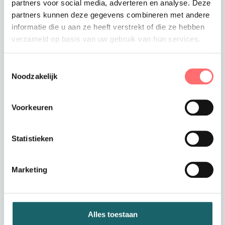
partners voor social media, adverteren en analyse. Deze
partners kunnen deze gegevens combineren met andere
informatie die u aan ze heeft verstrekt of die ze hebben
verzameld op basis van uw gebruik van hun services.
Met logo mogelijk
Met logo mogelijk
Jobman Shell
Fristads Workwear
Jacket heren
jack 4555 STFP
Toestemmingsselectie
Noodzakelijk
Voorkeuren
€141,74
€82,50
Statistieken
Marketing
Alles toestaan