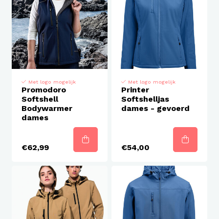
Met logo mogelijk
Met logo mogelijk
Promodoro
Printer
Softshell
Softshelljas
Bodywarmer
dames - gevoerd
dames
€62,99
€54,00