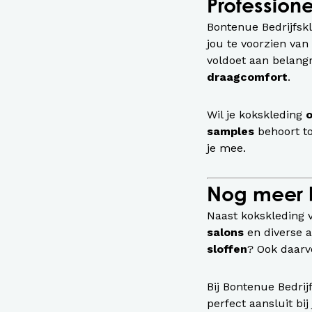
Profession
Bontenue Bedrijfs
jou te voorzien van
voldoet aan belangr
draagcomfort
.
Wil je kokskleding
samples
behoort t
je mee.
Nog meer b
Naast kokskleding v
salons
en diverse 
sloffen
? Ook daarvo
Bij Bontenue Bedrij
perfect aansluit bi