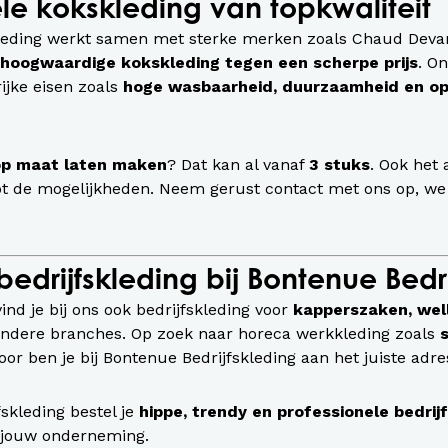
ele kokskleding van topkwaliteit
kleding werkt samen met sterke merken zoals Chaud Deva
hoogwaardige kokskleding tegen een scherpe prijs
. O
ijke eisen zoals
hoge wasbaarheid, duurzaamheid en op
op maat laten maken
? Dat kan al vanaf
3 stuks
. Ook het
ot de mogelijkheden. Neem gerust contact met ons op, w
edrijfskleding bij Bontenue Bedri
ind je bij ons ook bedrijfskleding voor
kapperszaken, wel
andere branches. Op zoek naar horeca werkkleding zoals
or ben je bij Bontenue Bedrijfskleding aan het juiste adre
fskleding bestel je
hippe, trendy en professionele bedrij
j jouw onderneming.