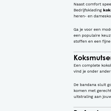
Naast comfort speel
Bedrijfskleding
kok
heren- en dameskok
Ga je voor een mod
een populaire keuz
stoffen en een fijn
Koksmutse
Een complete koksk
vind je onder ande
De bandana sluit g
komen met gerechte
uitstraling aan jou