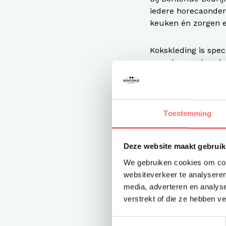
iedere horecaondern
keuken én zorgen er
Kokskleding is speci
waardoor ze bescher
bewegingsvrijheid, 
bovendien zeer ges
Je vindt bij ons 
Toestemming
en
Segers
. Zoek je 
Bedrijfskleding goe
Deze website maakt gebruik
We gebruiken cookies om cont
Koksbuis k
websiteverkeer te analyseren
Een
koksbuis
is hé
media, adverteren en analys
eenvoudig een koks
verstrekt of die ze hebben v
assortiment bestaa
Toestemmingsselectie
pasvormen en mate