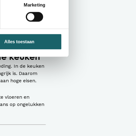
Marketing
itstekende optie.
 comfort of
ling, maar biedt ook
Alles toestaan
 de keuken
eding. In de keuken
grijk is. Daarom
 aan hoge eisen.
te vloeren en
kans op ongelukken