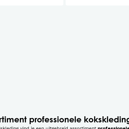
rtiment professionele kokskledin
fskleding vind je een uitgebreid assortiment
professionel