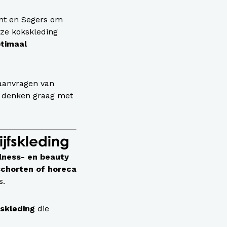
nt en Segers om
nze kokskleding
timaal
 aanvragen van
e denken graag met
jfskleding
lness- en beauty
schorten of horeca
s.
fskleding
die