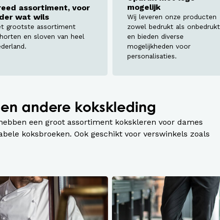
assen
mogelijk
reed assortiment, voor
eder wat wils
Wij leveren onze producten
roeken en overalls Workwear
t grootste assortiment
zowel bedrukt als onbedrukt
horten en sloven van heel
en bieden diverse
derland.
mogelijkheden voor
personalisaties.
 en andere kokskleding
 hebben een groot assortiment kokskleren voor dames
abele koksbroeken. Ook geschikt voor verswinkels zoals