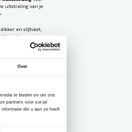
 uitstraling van je
.
ikker en slijtvast,
 voldoende
e kokskleding is
zoals
Chaud Devant
Over
 je bij Bontenue
 media te bieden en om ons
hef
ze partners voor social
kleding kun je
nformatie die u aan ze heeft
den. Ons
 kleuren,