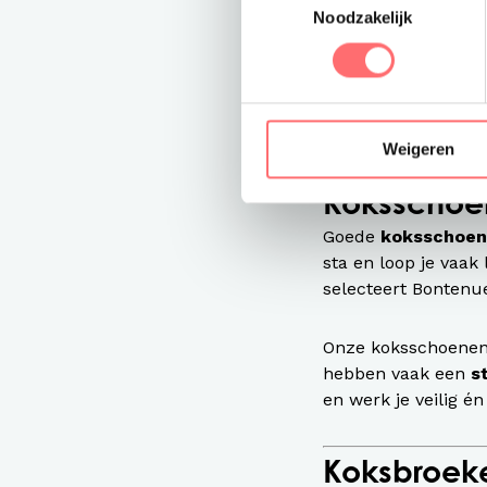
Noodzakelijk
Wil je een bewust
Deze zijn gemaakt v
kwaliteit. Een goed
de juiste bescherm
Weigeren
Koksschoen
Goede
koksschoe
sta en loop je vaak
selecteert Bontenu
Onze koksschoenen 
hebben vaak een
s
en werk je veilig é
Koksbroeke