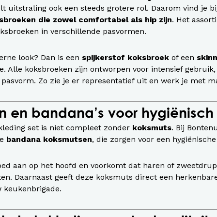
t uitstraling ook een steeds grotere rol. Daarom vind je b
sbroeken die zowel comfortabel als hip zijn
. Het assort
sbroeken in verschillende pasvormen.
erne look? Dan is een
spijkerstof koksbroek
of een
skinn
e. Alle koksbroeken zijn ontworpen voor intensief gebrui
e pasvorm. Zo zie je er representatief uit en werk je met 
n en bandana’s voor hygiënisch
leding set is niet compleet zonder
koksmuts
. Bij Bonten
re
bandana koksmutsen
, die zorgen voor een hygiënisch
oed aan op het hoofd en voorkomt dat haren of zweetdrup
n. Daarnaast geeft deze koksmuts direct een herkenbare
w keukenbrigade.