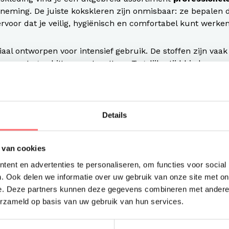
eming. De juiste kokskleren zijn onmisbaar: ze bepalen de
voor dat je veilig, hygiënisch en comfortabel kunt werken
aal ontworpen voor intensief gebruik. De stoffen zijn vaak d
men tegen hitte en vetspetters. Tegelijkertijd bieden ze
zodat je het zware keukenwerk prettig kunt uitvoeren. Onz
chikt voor gebruik in een
slagerij, bakkerij of verswinkel
.
een breed aanbod kokskleding van gerenommeerde merken 
Details
kwaliteit, comfort en een professionele uitstraling? Dan zit
d.
 van cookies
ent en advertenties te personaliseren, om functies voor social
open – onmisbaar voor iedere c
. Ook delen we informatie over uw gebruik van onze site met on
t herkenbare kledingstuk van de kok. Bij Bontenue Bedrijfs
e. Deze partners kunnen deze gegevens combineren met andere i
buis kopen die past bij jouw keuken en werkomstandighe
erzameld op basis van uw gebruik van hun services.
t uit koksbuizen met
lange en korte mouwen
, in diverse
rialen.