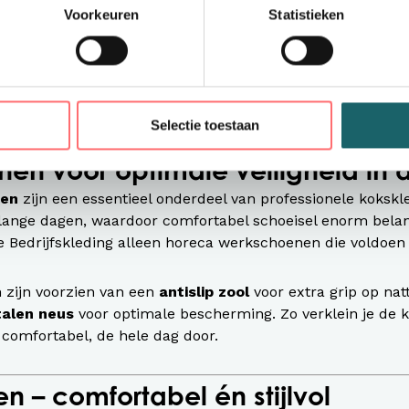
Voorkeuren
Statistieken
e keuze maken? Dan zijn onze
duurzame koksbuizen
een u
an milieuvriendelijke materialen, zonder in te leveren op
e koksbuis zorgt niet alleen voor een professionele uitstra
ing om veilig te kunnen werken in de keuken.
Selectie toestaan
en voor optimale veiligheid in
nen
zijn een essentieel onderdeel van professionele kokskl
 lange dagen, waardoor comfortabel schoeisel enorm belan
e Bedrijfskleding alleen horeca werkschoenen die voldoen
zijn voorzien van een
antislip zool
voor extra grip op nat
talen neus
voor optimale bescherming. Zo verklein je de 
n comfortabel, de hele dag door.
n – comfortabel én stijlvol