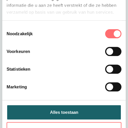
met of zonder zak
schort met zak
informatie die u aan ze heeft verstrekt of die ze hebben
- groentinten
verzameld op basis van uw gebruik van hun services.
Toestemmingsselectie
€9,99
€14,99
Noodzakelijk
Voorkeuren
Statistieken
Marketing
Met logo mogelijk
Met logo mogelijk
Alles toestaan
Kariban Schort
Premier Schort
met zak wasbaar
gekruiste banden
op 60 °C 5 tinten
denim