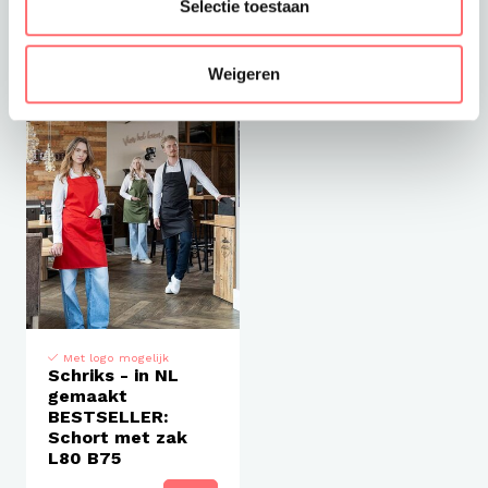
groen
Selectie toestaan
€8,50
€18,99
Weigeren
Met logo mogelijk
Schriks - in NL
gemaakt
BESTSELLER:
Schort met zak
L80 B75