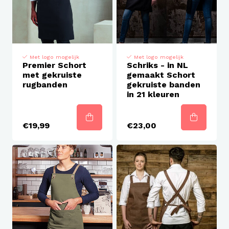
Met logo mogelijk
Met logo mogelijk
Premier Schort
Schriks - in NL
met gekruiste
gemaakt Schort
rugbanden
gekruiste banden
in 21 kleuren
€19,99
€23,00