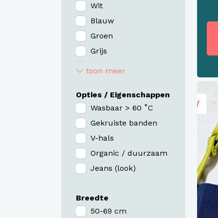
Wit
Blauw
Groen
Grijs
Bruin
toon meer
Rood / Bordeaux
Opties / Eigenschappen
Zand / Taupe
Wasbaar > 60 ˚C
Roze / Paars
Gekruiste banden
Geel / Oranje
V-hals
Organic / duurzaam
Jeans (look)
Breedte
50-69 cm