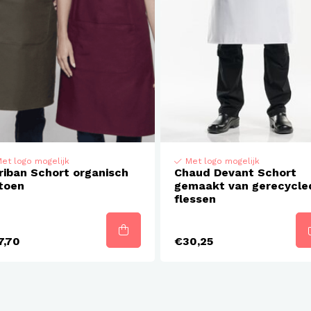
et logo mogelijk
Met logo mogelijk
riban Schort organisch
Chaud Devant Schort
toen
gemaakt van gerecycle
flessen
7,70
€30,25