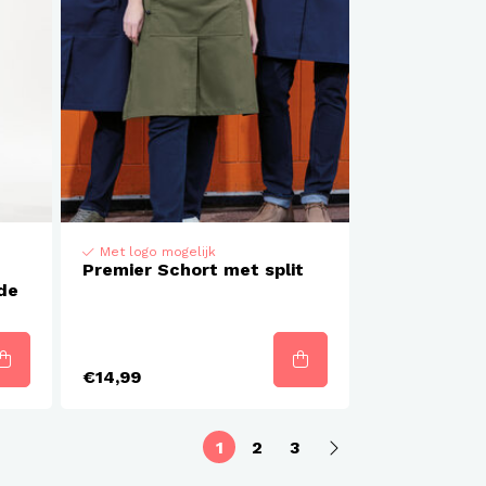
Met logo mogelijk
Premier Schort met split
de
€14,99
1
2
3