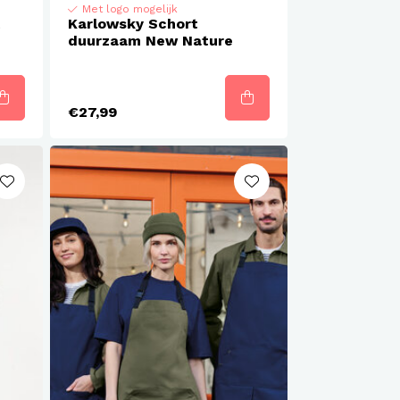
Met logo mogelijk
t
Karlowsky Schort
m
duurzaam New Nature
€27,99