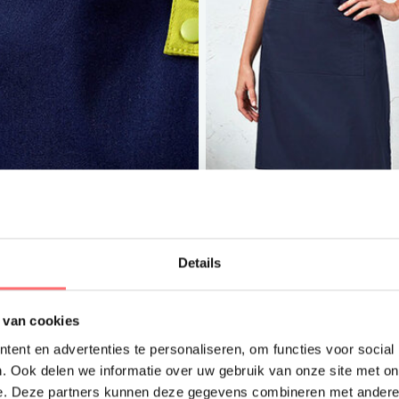
et logo mogelijk
Met logo mogelijk
emier Schort Mix &
Premier Schort Mix &
tch basis Straps - stel
Match basis Body - stel
lf samen
zelf samen
Details
,99
€7,25
 van cookies
ent en advertenties te personaliseren, om functies voor social
. Ook delen we informatie over uw gebruik van onze site met on
e. Deze partners kunnen deze gegevens combineren met andere i