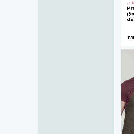
M
Pr
ge
du
€1