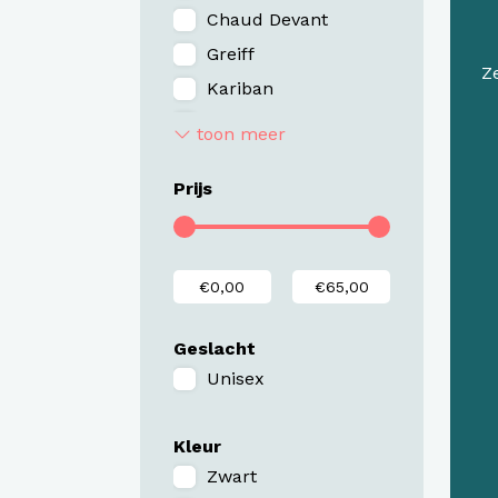
Chaud Devant
Greiff
Z
Kariban
Karlowsky
toon meer
Premier
Prijs
Schriks - in NL
gemaakt
Segers
Stalwart
Geslacht
Unisex
Kleur
Zwart