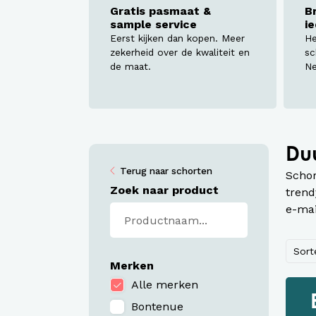
Werkj
Gratis pasmaat &
B
sample service
i
Werkb
Eerst kijken dan kopen. Meer
He
zekerheid over de kwaliteit en
sc
de maat.
Ne
Duu
Terug naar schorten
Scho
Zoek naar product
trend
e-mai
Sort
Merken
Alle merken
Bontenue