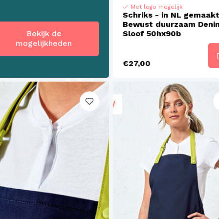
Met logo mogelijk
Schriks - in NL gemaak
Bewust duurzaam Deni
Bekijk de
Sloof 50hx90b
mogelijkheden
€27,00