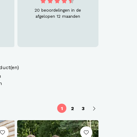
20 beoordelingen in de
afgelopen 12 maanden
duct(en)
n
n
1
2
3