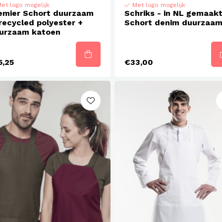
et logo mogelijk
Met logo mogelijk
emier Schort duurzaam
Schriks - in NL gemaak
recycled polyester +
Schort denim duurzaa
urzaam katoen
5,25
€33,00