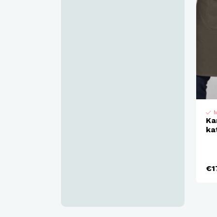
M
Ka
ka
€1