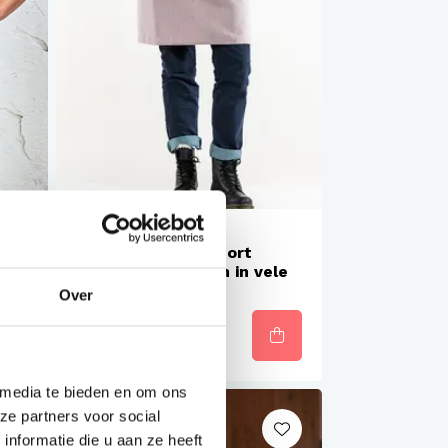
Met logo mogelijk
Chaud Devant Schort
gekruisten banden in vele
kleuren
Over
€43,10
 media te bieden en om ons
ze partners voor social
nformatie die u aan ze heeft