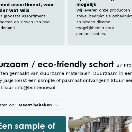
assen
mogelijk
reed assortiment, voor
eder wat wils
Wij leveren onze producten
roeken en overalls Workwear
t grootste assortiment
zowel bedrukt als onbedrukt
horten en sloven van heel
en bieden diverse
derland.
mogelijkheden voor
personalisaties.
rzaam / eco-friendly schort
27 Pro
rten gemaakt van duurzame materialen. Duurzaam in ee
y jasje Eerst een sample of pasmaat ontvangen? Stuur ee
l naar
info@bontenue.nl
eren op:
Meest bekeken
Een sample of