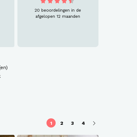
20 beoordelingen in de
afgelopen 12 maanden
(en)
k
1
2
3
4