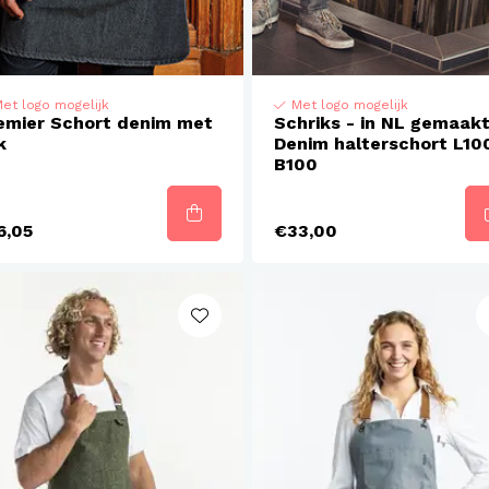
et logo mogelijk
Met logo mogelijk
emier Schort denim met
Schriks - in NL gemaak
k
Denim halterschort L10
B100
6,05
€33,00