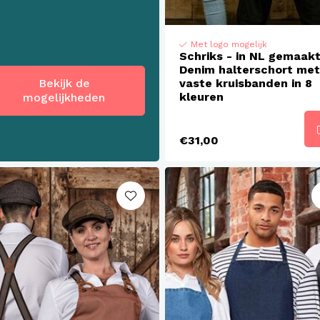
Met logo mogelijk
Schriks - in NL gemaak
Denim halterschort met
Bekijk de
vaste kruisbanden in 8
kleuren
mogelijkheden
€31,00