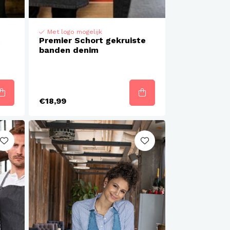
Met logo mogelijk
t
Premier Schort gekruiste
banden denim
€18,99