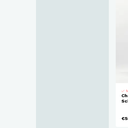
M
Ch
Sc
€5