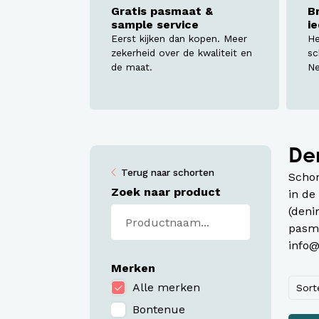
Werkj
Gratis pasmaat &
B
sample service
i
Werkb
Eerst kijken dan kopen. Meer
He
zekerheid over de kwaliteit en
sc
de maat.
Ne
Den
Terug naar schorten
Schor
Zoek naar product
in de
(deni
pasma
info@
Merken
Alle merken
Sort
Bontenue