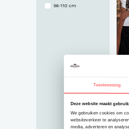
96-110 cm
Toestemming
M
Sc
De
br
Deze website maakt gebruik
L8
We gebruiken cookies om cont
websiteverkeer te analyseren
€7
media, adverteren en analys