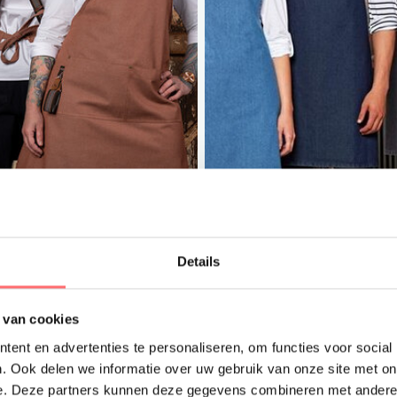
Details
et logo mogelijk
Met logo mogelijk
hriks - in NL gemaakt
Premier Schort denim 
nim schort met luxe X
of zonder zak
etels en handdoeklus
 van cookies
0 x B90
ent en advertenties te personaliseren, om functies voor social
. Ook delen we informatie over uw gebruik van onze site met on
2,00
€12,45
e. Deze partners kunnen deze gegevens combineren met andere i