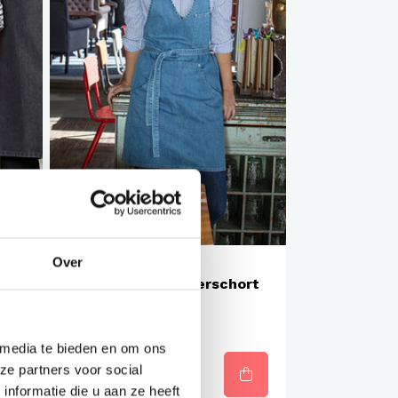
Over
Met logo mogelijk
met
Greiff Dames halterschort
denim
 media te bieden en om ons
ze partners voor social
€35,90
nformatie die u aan ze heeft