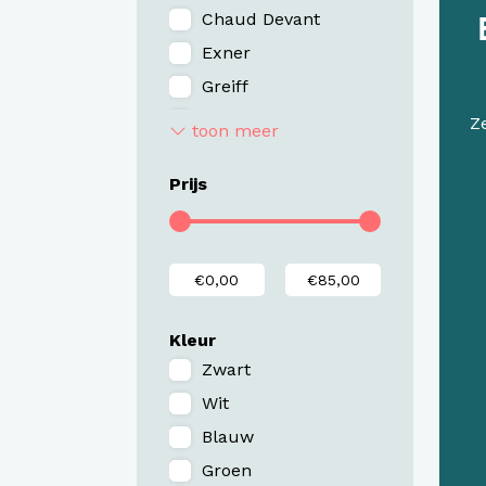
Chaud Devant
Exner
Greiff
Kariban
Z
toon meer
Karlowsky
Prijs
Premier
Schriks - in NL
gemaakt
Segers
Kleur
Zwart
Wit
Blauw
Groen