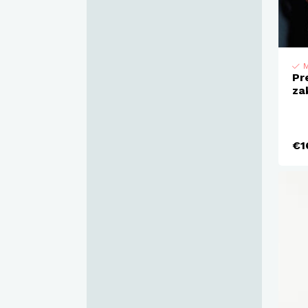
M
Pr
za
€1