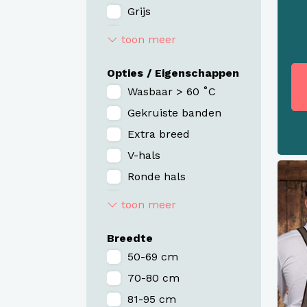
Grijs
Bruin
toon meer
Rood / Bordeaux
Opties / Eigenschappen
Zand / Taupe
Wasbaar > 60 ˚C
Roze / Paars
Gekruiste banden
Geel / Oranje
Extra breed
V-hals
Ronde hals
Organic / duurzaam
toon meer
Jeans (look)
Breedte
50-69 cm
70-80 cm
81-95 cm