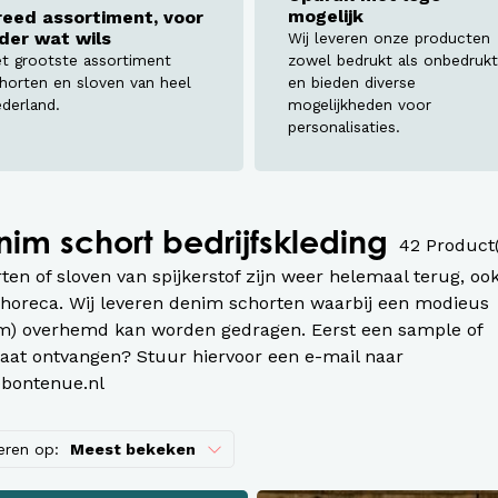
assen
mogelijk
reed assortiment, voor
eder wat wils
Wij leveren onze producten
roeken en overalls Workwear
t grootste assortiment
zowel bedrukt als onbedrukt
horten en sloven van heel
en bieden diverse
derland.
mogelijkheden voor
personalisaties.
im schort bedrijfskleding
42 Product
ten of sloven van spijkerstof zijn weer helemaal terug, oo
 horeca. Wij leveren denim schorten waarbij een modieus
m) overhemd kan worden gedragen. Eerst een sample of
at ontvangen? Stuur hiervoor een e-mail naar
bontenue.nl
eren op:
Meest bekeken