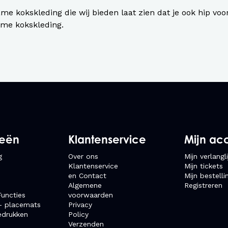
me kokskleding die wij bieden laat zien dat je ook hip voo
me kokskleding.
ieën
Klantenservice
Mijn ac
g
Over ons
Mijn verlangli
Klantenservice
Mijn tickets
en Contact
Mijn bestelli
Algemene
Registreren
uncties
voorwaarden
- placemats
Privacy
edrukken
Policy
Verzenden