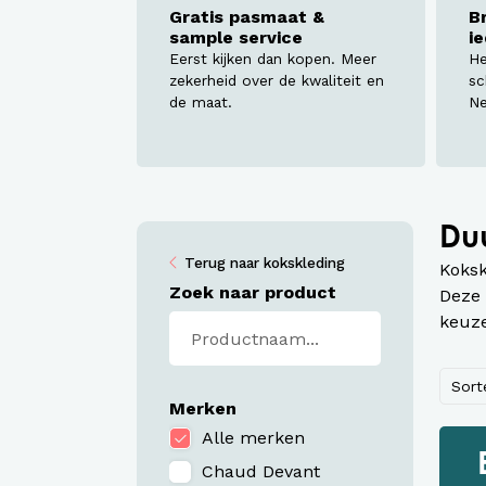
Werkj
Gratis pasmaat &
B
sample service
i
Werkb
Eerst kijken dan kopen. Meer
He
zekerheid over de kwaliteit en
sc
de maat.
Ne
Du
Terug naar kokskleding
Koksk
Zoek naar product
Deze 
keuze
Sort
Merken
Alle merken
Chaud Devant