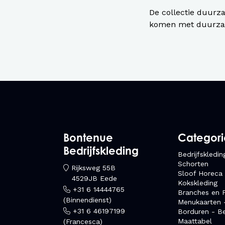
De collectie duurza
komen met duurza
Bontenue
Categor
Bedrijfskleding
Bedrijfskledin
Schorten
Rijksweg 55B
Sloof Horeca
4529JB Eede
Kokskleding
+31 6 14444765
Branches en F
(Binnendienst)
Menukaarten 
+31 6 46197199
Borduren - B
Maattabel
(Francesca)