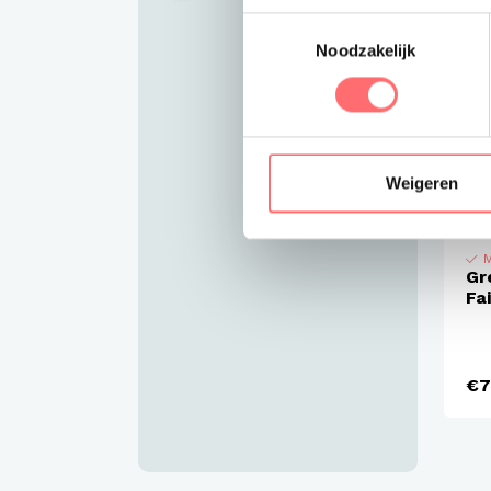
Toestemmingsselectie
Noodzakelijk
Weigeren
M
Gr
Fa
€7