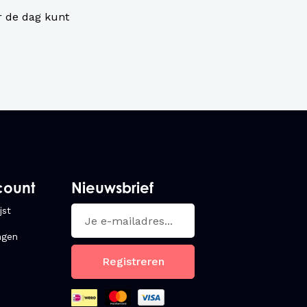
r de dag kunt
count
Nieuwsbrief
jst
ngen
Registreren