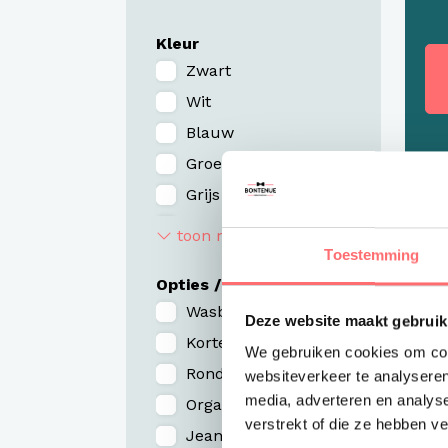
Kleur
Zwart
Wit
Blauw
Groen
Grijs
Rood / Bordeaux
toon meer
Toestemming
Roze / Paars
Opties / Eigenschappen
Zilver / Goud / Brons
Wasbaar > 60 ˚C
Deze website maakt gebruik
Korte mouw
We gebruiken cookies om cont
Ronde hals
websiteverkeer te analyseren
media, adverteren en analys
Organic / duurzaam
verstrekt of die ze hebben v
Jeans (look)