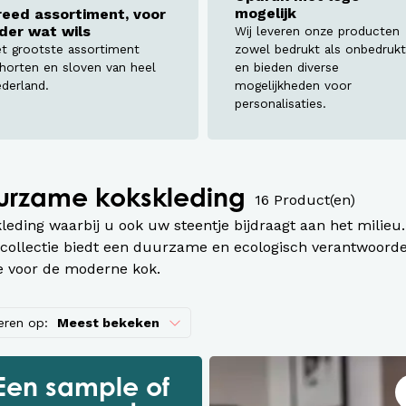
assen
mogelijk
reed assortiment, voor
eder wat wils
Wij leveren onze producten
roeken en overalls Workwear
t grootste assortiment
zowel bedrukt als onbedrukt
horten en sloven van heel
en bieden diverse
derland.
mogelijkheden voor
personalisaties.
urzame kokskleding
16 Product(en)
leding waarbij u ook uw steentje bijdraagt aan het milieu.
collectie biedt een duurzame en ecologisch verantwoord
 voor de moderne kok.
eren op:
Meest bekeken
Een sample of