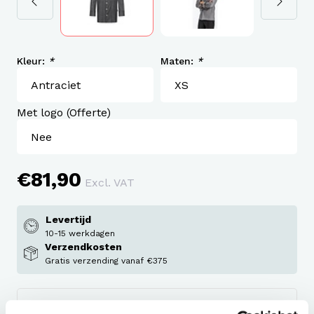
Kleur:
*
Maten:
*
Met logo (Offerte)
€81,90
Excl. VAT
Levertijd
10-15 werkdagen
Verzendkosten
Gratis verzending vanaf €375