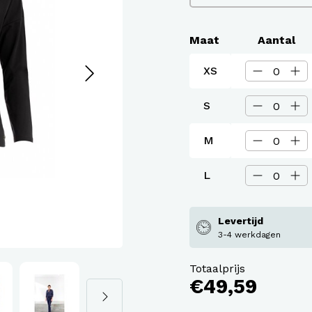
assen
roeken en overalls Workwear
Maat
Aantal
XS
S
M
L
Levertijd
3-4 werkdagen
Totaalprijs
€49,59