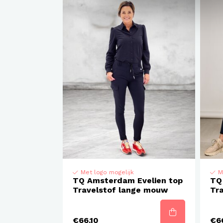
Met logo mogelijk
M
TQ Amsterdam Evelien top
TQ
Travelstof lange mouw
Tr
€66,10
€66