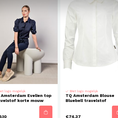
Amsterdam lijn.
Seizoen:
NOOS – non
het jaar.
Doelgroep:
Women –
comfort en stijl.
Comfortabele kwalite
Deze basic top is verv
polyamide/elastane 
Zachte stretch en 
et logo mogelijk
Met logo mogelijk
 Amsterdam Evelien top
TQ Amsterdam Blouse
Fijne pasvorm die 
avelstof korte mouw
Bluebell travelstof
Duurzame kwaliteit 
,10
€74,37