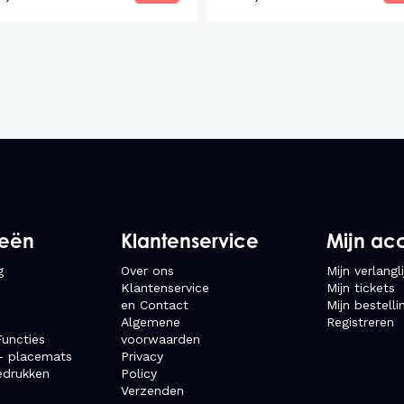
dragen
Perfecte basis voor e
Dankzij het tijdloze de
basic top ideaal voor:
Casual outfits met j
Gelaagde looks onde
ieën
Klantenservice
Mijn ac
Werk- of weekend-ou
g
Over ons
Mijn verlangli
Klantenservice
Mijn tickets
en Contact
Mijn bestelli
Algemene
Registreren
uncties
voorwaarden
- placemats
Privacy
edrukken
Policy
Verzenden