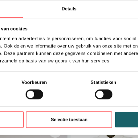
De
Stella lange mouw
Details
collectie is een onmisb
comfortabele en vrouwe
de moderne vrouw die 
 van cookies
ent en advertenties te personaliseren, om functies voor social
Kenmerken en voorde
. Ook delen we informatie over uw gebruik van onze site met on
e. Deze partners kunnen deze gegevens combineren met andere i
Artikelnummer:
00T
erzameld op basis van uw gebruik van hun services.
ons assortiment.
Voorkeuren
Statistieken
Merk:
TQ Amsterdam
hoogwaardige afwer
n
Artikelgroep:
Top –
rokken en jeans voo
Selectie toestaan
Collectie:
TQ – onde