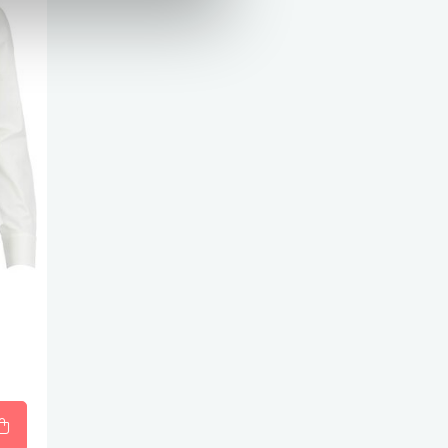
-seasonal, perfect voor elk moment van
 ontworpen voor dames met oog voor
it & materiaal
aardigd uit een hoogwaardige
blend (88% PA, 12% EA)
. Dat betekent:
bewegingsvrijheid
mooi aansluit zonder te knellen
die lang mooi blijft bij veelvuldig