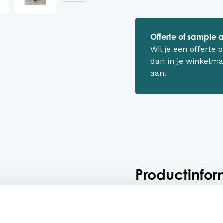
Offerte of sample
Wil je een offerte
dan in je winkelma
aan.
Productinfor
Stella lange mouw ba
essentials voor dam