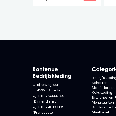
Bontenue
Categor
Bedrijfskleding
Bedrijfskledin
Schorten
Rijksweg 55B
Sloof Horeca
4529JB Eede
Kokskleding
+31 6 14444765
Branches en F
(Binnendienst)
Menukaarten 
+31 6 46197199
Borduren - B
Maattabel
(Francesca)