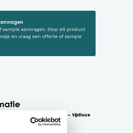
 aanvragen
 of sample aanvragen. Stop dit product
ndje en vraag een offerte of sample
matie
sic top van TQ Amsterdam – tijdloze
es