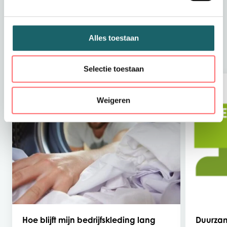
Blog
Alles toestaan
Lees het laatste nieuws.
Selectie toestaan
Weigeren
Hoe blijft mijn bedrijfskleding lang
Duurzam