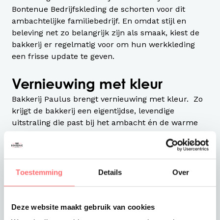
Bontenue Bedrijfskleding de schorten voor dit
ambachtelijke familiebedrijf. En omdat stijl en
beleving net zo belangrijk zijn als smaak, kiest de
bakkerij er regelmatig voor om hun werkkleding
een frisse update te geven.
Vernieuwing met kleur
Bakkerij Paulus brengt vernieuwing met kleur. Zo
krijgt de bakkerij een eigentijdse, levendige
uitstraling die past bij het ambacht én de warme
sfeer waar hun klanten zo van houden. De
afwisseling in kleuren zorgt bovendien voor een
speels en modern beeld in de winkel.
Toestemming
Details
Over
Ambacht en uitstraling hand
in hand
Deze website maakt gebruik van cookies
De nieuwe schorten zijn niet alleen praktisch en