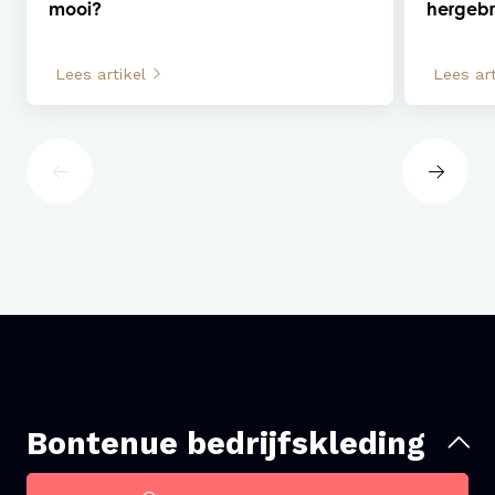
mooi?
hergebr
Lees artikel
Lees art
Bontenue bedrijfskleding