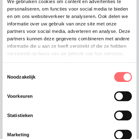
We gebruiken cookies om content en advertenties te
comfortabel in gebruik, maar dragen ook bij aan de
personaliseren, om functies voor social media te bieden
herkenbaarheid en professionaliteit van de
en om ons websiteverkeer te analyseren. Ook delen we
medewerkers. Of het nu gaat om een klassieke
informatie over uw gebruik van onze site met onze
kleur of een trendy tint: elk schort straalt kwaliteit
partners voor social media, adverteren en analyse. Deze
uit en benadrukt de passie voor het vak.
partners kunnen deze gegevens combineren met andere
informatie die u aan ze heeft verstrekt of die ze hebben
Samen groeien
verzameld op basis van uw gebruik van hun services.
We zijn trots dat wij als
Bontenue Bedrijfskleding
al jarenlang partner mogen zijn van Bakkerij Sint
Toestemmingsselectie
Paulus. Met elke nieuwe levering bouwen we mee
Noodzakelijk
aan hun herkenbare stijl en moderne uitstraling. Zo
zorgen we samen voor een bakkerij die niet alleen
Voorkeuren
de lekkerste producten levert, maar ook een warm
en eigentijds gezicht toont aan de klant.
Statistieken
Marketing