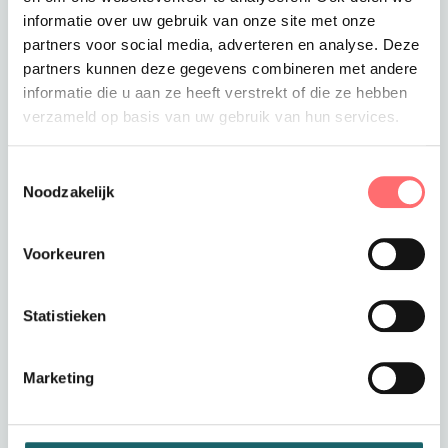
€25,99
informatie over uw gebruik van onze site met onze
partners voor social media, adverteren en analyse. Deze
Toevoegen aan winkelwagen
partners kunnen deze gegevens combineren met andere
informatie die u aan ze heeft verstrekt of die ze hebben
verzameld op basis van uw gebruik van hun services.
Toestemmingsselectie
Offerte of sample aanvragen
Noodzakelijk
Wil je een offerte of sample aanvragen.
Stop dit product dan in je winkelmandje en
vraag een offerte of sample aan.
Voorkeuren
Statistieken
Marketing