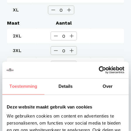
XL
Maat
Aantal
2XL
3XL
4XL
5XL
Toestemming
Details
Over
Levertijd
3-4 werkdagen
Deze website maakt gebruik van cookies
Verzendkosten
We gebruiken cookies om content en advertenties te
Gratis verzending vanaf €375
personaliseren, om functies voor social media te bieden
Totaalprijs
en om ons websiteverkeer te analyseren. Ook delen we