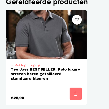
Gerelateerde producten
Nekband
Net afegewerkte knoopsluiting
Getailleerd model
Ook beschikbaar in trendkleuren
Met logo mogelijk
Tee Jays BESTSELLER: Polo luxury
stretch heren getailleerd
standaard kleuren
€25,99