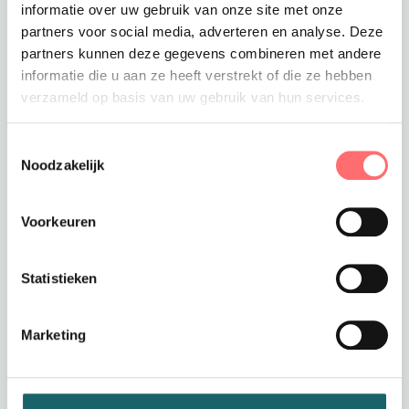
€108,00
informatie over uw gebruik van onze site met onze
partners voor social media, adverteren en analyse. Deze
Toevoegen aan winkelwagen
partners kunnen deze gegevens combineren met andere
informatie die u aan ze heeft verstrekt of die ze hebben
verzameld op basis van uw gebruik van hun services.
Offerte of sample aanvragen
Toestemmingsselectie
Wil je een offerte of sample aanvragen.
Noodzakelijk
Stop dit product dan in je winkelmandje en
vraag een offerte of sample aan.
Voorkeuren
Statistieken
Marketing
Productinformatie