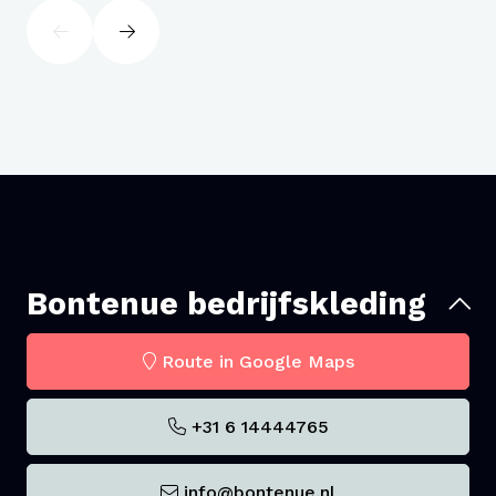
info@bontenue.nl
Liever eerst een pasmaatje bestellen? Dat kan!
Stuur een mail naar
info@bontenue.nl
Check onze samplevoorwaarden hier.
We hebben voor dit item ook een maattabel
beschikbaar, vraag er gerust eens naar.
Bontenue bedrijfskleding
Route in Google Maps
+31 6 14444765
info@bontenue.nl