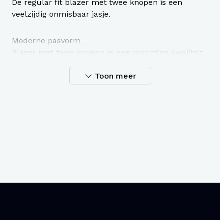
De regular fit blazer met twee knopen is een
veelzijdig onmisbaar jasje.
Moderne pasvorm
Blazer met twee knopen in een prachtige kwaliteit
Kreukvrij - zelfs als u in de auto of het vliegtuig zit
Toon meer
Comfortabel en veelzijdig, zowel voor werk- als
avondkleding
Ideaal voor op reis
De blazer heeft twee klepzakken
Borstzak met bies
Drie binnenzakken
Split aan de achterkant voor meer
bewegingsvrijheid
NOS - Nooit uit voorraad
Shell
52% Polyester / 43% Wool / 5%
fabric
Elastane