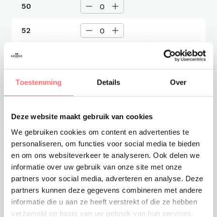
50
52
54
56
Toestemming
Details
Over
58
Deze website maakt gebruik van cookies
Maat
Aantal
We gebruiken cookies om content en advertenties te
personaliseren, om functies voor social media te bieden
60
en om ons websiteverkeer te analyseren. Ook delen we
informatie over uw gebruik van onze site met onze
62
partners voor social media, adverteren en analyse. Deze
partners kunnen deze gegevens combineren met andere
64
informatie die u aan ze heeft verstrekt of die ze hebben
verzameld op basis van uw gebruik van hun services.