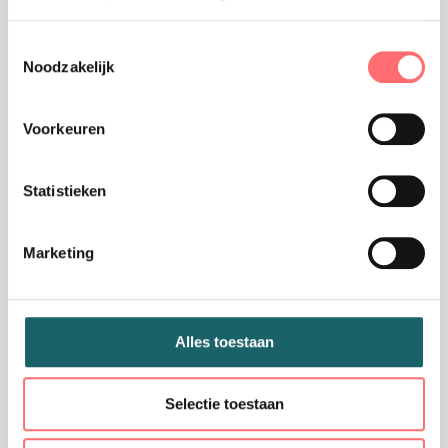
66
Toestemmingsselectie
68
Noodzakelijk
70
Voorkeuren
72
Statistieken
74
Marketing
Levertijd
3-5 werkdagen
Verzendkosten
Gratis verzending vanaf €375
Alles toestaan
Totaalprijs
€179,99
Selectie toestaan
Toevoegen aan winkelwagen