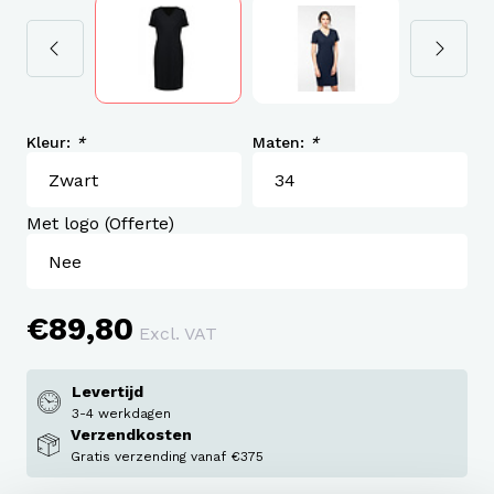
Kleur:
*
Maten:
*
Met logo (Offerte)
€89,80
Excl. VAT
Levertijd
3-4 werkdagen
Verzendkosten
Gratis verzending vanaf €375