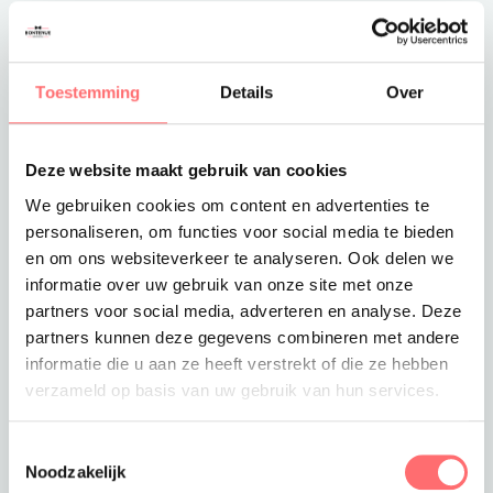
Toestemming
Details
Over
Toevoegen aan winkelwagen
Deze website maakt gebruik van cookies
We gebruiken cookies om content en advertenties te
Offerte of sample aanvragen
personaliseren, om functies voor social media te bieden
Wil je een offerte of sample aanvragen.
en om ons websiteverkeer te analyseren. Ook delen we
Stop dit product dan in je winkelmandje en
informatie over uw gebruik van onze site met onze
vraag een offerte of sample aan.
partners voor social media, adverteren en analyse. Deze
partners kunnen deze gegevens combineren met andere
informatie die u aan ze heeft verstrekt of die ze hebben
verzameld op basis van uw gebruik van hun services.
Toestemmingsselectie
Noodzakelijk