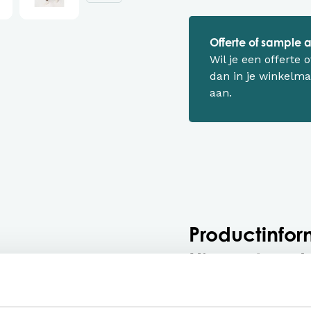
Offerte of sample
Wil je een offerte
dan in je winkelma
aan.
Productinfor
Hip en trend
in de horeca
Hoe gaaf is deze overgo