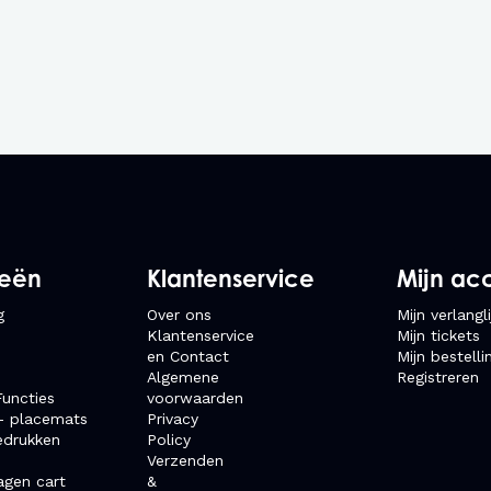
ieën
Klantenservice
Mijn ac
g
Over ons
Mijn verlangli
Klantenservice
Mijn tickets
en Contact
Mijn bestelli
Algemene
Registreren
uncties
voorwaarden
- placemats
Privacy
edrukken
Policy
Verzenden
agen cart
&