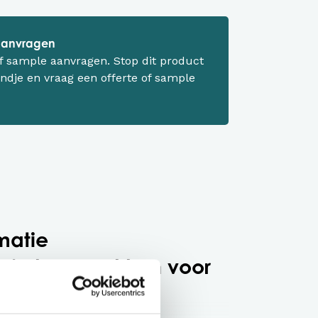
 aanvragen
 of sample aanvragen. Stop dit product
ndje en vraag een offerte of sample
matie
y jurken & rokken voor
oier jurk in ivoor!