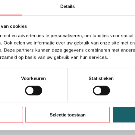
Details
De jurk is gemaakt van
afgewerkt met details
 van cookies
materiaal.
ent en advertenties te personaliseren, om functies voor social
Deze jurk kan perfect
. Ook delen we informatie over uw gebruik van onze site met on
horeca zaken. Ook erg 
e. Deze partners kunnen deze gegevens combineren met andere i
erzameld op basis van uw gebruik van hun services.
Handige zakk
Deze overall jurk heef
Voorkeuren
Statistieken
zijzakken. Ook zijn de
n
Combineer met een spi
shirt in bijv. de huissti
Selectie toestaan