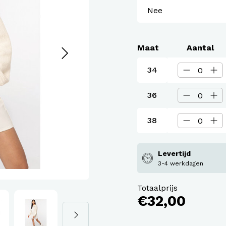
assen
roeken en overalls Workwear
Maat
Aantal
34
36
38
Levertijd
3-4 werkdagen
Totaalprijs
€32,00