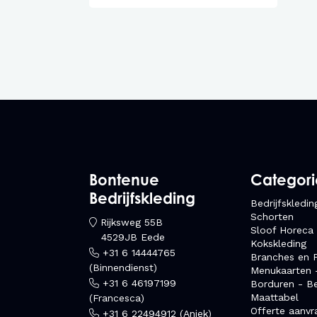
Bontenue
Categor
Bedrijfskleding
Bedrijfskledin
Schorten
Rijksweg 55B
Sloof Horeca
4529JB Eede
Kokskleding
+31 6 14444765
Branches en F
(Binnendienst)
Menukaarten 
+31 6 46197199
Borduren - B
Maattabel
(Francesca)
Offerte aanvr
+31 6 22494912 (Aniek)