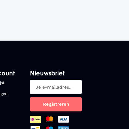
count
Nieuwsbrief
jst
ngen
Registreren