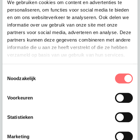
We gebruiken cookies om content en advertenties te
Met logo mogelijk
Stanley & Stella
personaliseren, om functies voor social media te bieden
T-shirt dames
en om ons websiteverkeer te analyseren. Ook delen we
biologisch katoen
informatie over uw gebruik van onze site met onze
in 15 kleuren
partners voor social media, adverteren en analyse. Deze
partners kunnen deze gegevens combineren met andere
€8,99
informatie die u aan ze heeft verstrekt of die ze hebben
verzameld op basis van uw gebruik van hun services.
Toestemmingsselectie
Noodzakelijk
Sinds zijn lancering in 2012 pakt het modelabel
Voorkeuren
STANLEY/STELLA uit met collecties die schitteren
door hun
eenvoud
en zo de essentie van kleding
samenvatten. Jean Chabert, CEO en oprichter van
Statistieken
het modemerk ziet het als een persoonlijke missie
om
te breken met de diepgewortelde codes
en
de perceptie van de textielindustrie bij te stellen,
Marketing