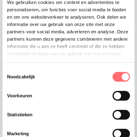
We gebruiken cookies om content en advertenties te
Maat
Aantal
personaliseren, om functies voor social media te bieden
en om ons websiteverkeer te analyseren. Ook delen we
L
informatie over uw gebruik van onze site met onze
partners voor social media, adverteren en analyse. Deze
XL
partners kunnen deze gegevens combineren met andere
informatie die u aan ze heeft verstrekt of die ze hebben
2XL
verzameld op basis van uw gebruik van hun services.
Toestemmingsselectie
Levertijd
Noodzakelijk
3-4 werkdagen
Verzendkosten
Gratis verzending vanaf €375
Voorkeuren
Totaalprijs
Toevoegen aan winkelwagen
€8,99
Statistieken
Marketing