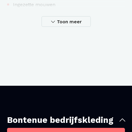
Ingezette mouwen
Ingezette halslijn in dezelfde stof
Binnenste nekband in dezelfde stof
Toon meer
Smalle dubbelnaald topstitch aan mouwboord
en zoom
HOOFDMATERIAAL: ENKELVOUDIGE JERSEY, 100%
GESPONNEN EN GEKAMD BIOLOGISCH KATOEN,
GEWASSEN STOF, 155 GSM
NORMALE PASVORM
30 graden wasbaar
Bontenue bedrijfskleding