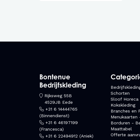
Bontenue
Categor
Bedrijfskleding
Bedrijfskledin
Schorten
Rijksweg 55B
Sloof Horeca
4529JB Eede
Kokskleding
+31 6 14444765
Branches en F
(Binnendienst)
Menukaarten 
+31 6 46197199
Borduren - B
Maattabel
(Francesca)
Offerte aanvr
+31 6 22494912 (Aniek)