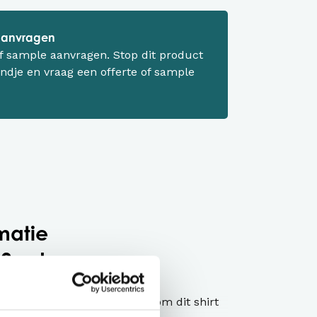
 aanvragen
 of sample aanvragen. Stop dit product
ndje en vraag een offerte of sample
matie
50 - duurzaam
drijfskleding
et gewoon katoen ipv organic om dit shirt