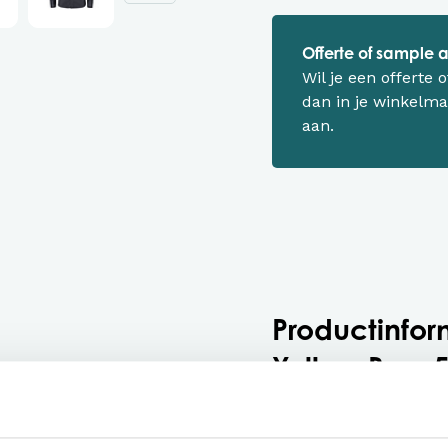
Offerte of sample
Wil je een offerte
dan in je winkelma
aan.
Productinfor
Yellow Bow 
overhemd be
Let op: kleur wit is m