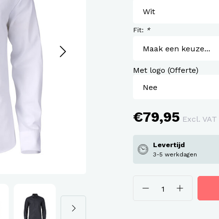
assen
roeken en overalls Workwear
Fit:
*
Met logo (Offerte)
€79,95
Excl. VAT
Levertijd
3-5 werkdagen