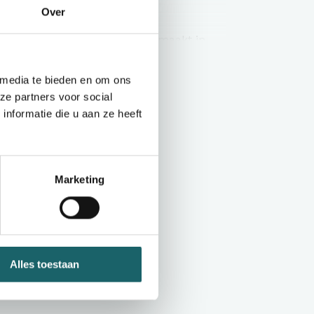
.
Over
en high performance hemd gemaakt in
will katoen met een toegevoegde unieke
Toon meer
 Zoals altijd heeft ook dit hemd een
 media te bieden en om ons
g.
ze partners voor social
nformatie die u aan ze heeft
ertified. Solid color, 60% cotton / 40%
ric
Marketing
n
40 graden wasbaar
Alles toestaan