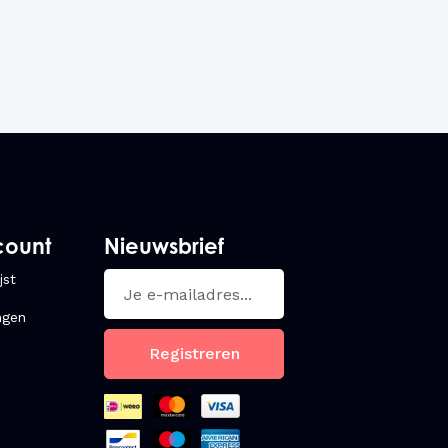
count
Nieuwsbrief
jst
ngen
Registreren