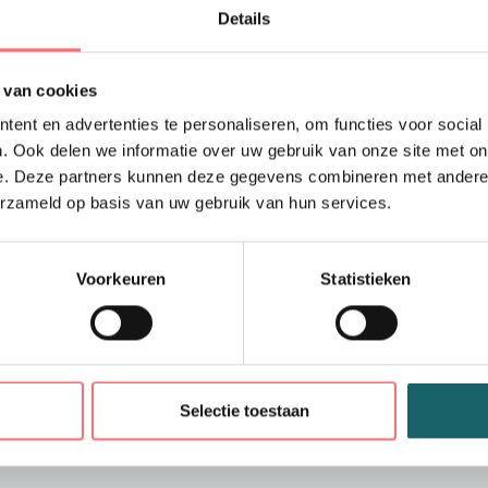
crispy white te krijgen
Details
De Yellow Bow 50 is e
onze favoriete fijne t
 van cookies
Easy Care behandeling.
ent en advertenties te personaliseren, om functies voor social
gespleten juk op de ru
. Ook delen we informatie over uw gebruik van onze site met on
e. Deze partners kunnen deze gegevens combineren met andere i
Materiaal: Okotex 100 c
erzameld op basis van uw gebruik van hun services.
polyester fine twill fab
Gewicht:134 g/m²
Gender:Heren
Zakken: No pockets
Voorkeuren
Statistieken
Neckline: Polo
Sleeve: Lange mouwe
n
Selectie toestaan