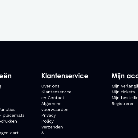
ieën
Klantenservice
Mijn ac
g
Over ons
Mijn verlangli
Klantenservice
Mijn tickets
en Contact
Mijn bestelli
Algemene
Registreren
uncties
voorwaarden
- placemats
Privacy
edrukken
Policy
Verzenden
agen cart
&