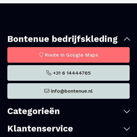
Ideaal voor professioneel gebruik
Wasvoorschriften
Bontenue bedrijfskleding
Wasbaar tot 95 °C
Route in Google Maps
Geschikt voor intensieve en hygiënische
bewassing
+31 6 14444765
Geschikt voor
info@bontenue.nl
Bakkerijen
Categorieën
Professionele keukens
Klantenservice
Foodproductie