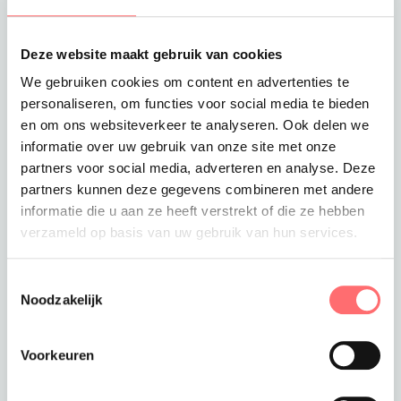
Offerte of sample aanvragen
Wil je een offerte of sample aanvragen.
Deze website maakt gebruik van cookies
Stop dit product dan in je winkelmandje en
vraag een offerte of sample aan.
We gebruiken cookies om content en advertenties te
personaliseren, om functies voor social media te bieden
en om ons websiteverkeer te analyseren. Ook delen we
informatie over uw gebruik van onze site met onze
partners voor social media, adverteren en analyse. Deze
partners kunnen deze gegevens combineren met andere
informatie die u aan ze heeft verstrekt of die ze hebben
verzameld op basis van uw gebruik van hun services.
Productinformatie
Toestemmingsselectie
Witte Bakkerssloof Zonder
Noodzakelijk
Zak
Hygiënisch, klassiek en
Voorkeuren
praktisch