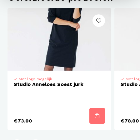
Details
Materiaal: Travelstof, 72% Polyamide, 28% Elastaan
Wasbaar op 40 graden
Met logo mogelijk
Met log
Studio Anneloes Soest jurk
Studio 
€73,00
€78,00