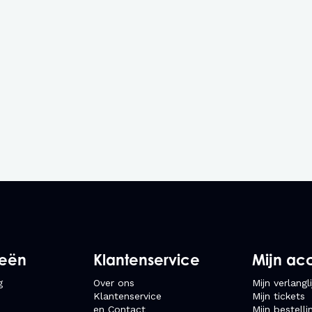
ieën
Klantenservice
Mijn ac
g
Over ons
Mijn verlangli
Klantenservice
Mijn tickets
en Contact
Mijn bestelli