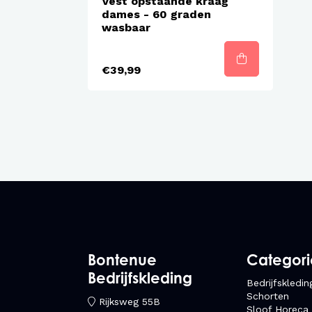
Vest opstaande kraag
dames - 60 graden
wasbaar
€39,99
Bontenue
Categor
Bedrijfskleding
Bedrijfskledin
Schorten
Rijksweg 55B
Sloof Horeca