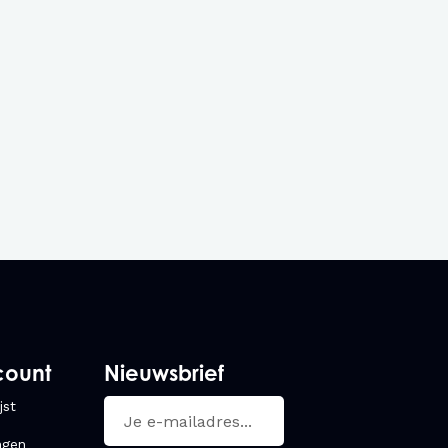
count
Nieuwsbrief
jst
ngen