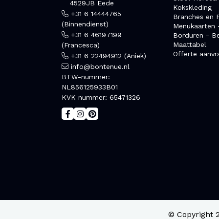
4529JB Eede
Kokskleding
+31 6 14444765
Branches en F
(Binnendienst)
Menukaarten 
+31 6 46197199
Borduren - B
Maattabel
(Francesca)
Offerte aanvr
+31 6 22494912 (Aniek)
info@bontenue.nl
BTW-nummer:
NL856125933B01
KVK nummer: 65471326
© Copyright 