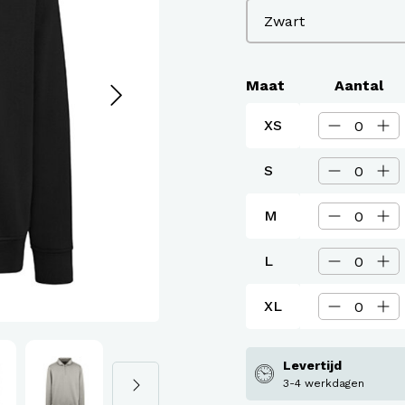
assen
roeken en overalls Workwear
Maat
Aantal
XS
S
M
L
XL
Levertijd
3-4 werkdagen