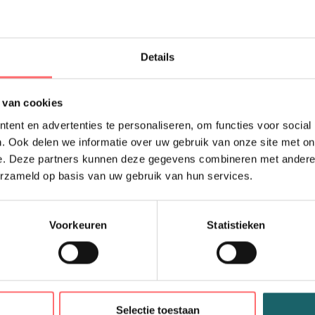
Sweater met 
60 graden wasbaar en g
Details
Ringgesponnen, gek
(geborsteld aan de 
 van cookies
Zachte gemengde st
Zeer gladde opperv
ent en advertenties te personaliseren, om functies voor social
binnenkant
. Ook delen we informatie over uw gebruik van onze site met on
Moderne snit
e. Deze partners kunnen deze gegevens combineren met andere i
Praktische ritssluit
erzameld op basis van uw gebruik van hun services.
zijzakken met metal
Versterkte nekband 
Zoom en manchetten 
Voorkeuren
Statistieken
Voorbehandeld tegen
Wasbaar tot 60 °C e
n
Selectie toestaan