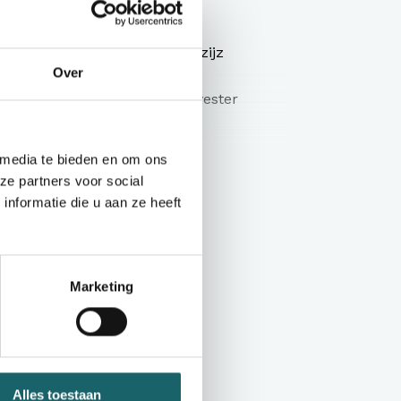
rits.
eschikt voor in de droger. 2 zijz
Over
amd katoen / gerecycled polyester
binnenkant)
of
laktestructuur met geborstelde
 media te bieden en om ons
ze partners voor social
Toon meer
nformatie die u aan ze heeft
ing aan voorzijde en twee verborgen
en rits
in bijpassende kleur
van elastisch 1x1 geribd breiwerk
Marketing
 krimp en anti-pilling
n geschikt voor industrieel wassen
Alles toestaan