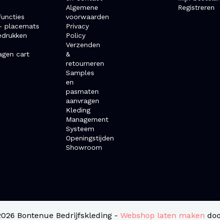
Algemene
Registreren
uncties
voorwaarden
- placemats
Privacy
edrukken
Policy
Verzenden
agen cart
&
retourneren
Samples
en
pasmaten
aanvragen
Kleding
Management
Systeem
Openingstijden
Showroom
2026 Bontenue Bedrijfskleding -
Webshop laten maken
doo