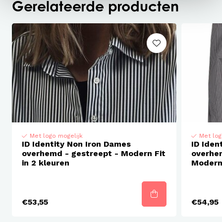
Gerelateerde producten
Niet bleken
Niet geschikt voor droogmachine
Strijken toegelaten
Met logo mogelijk
Met log
ID Identity Non Iron Dames
ID Iden
overhemd - gestreept - Modern Fit
overhem
in 2 kleuren
Modern 
€53,55
€54,95