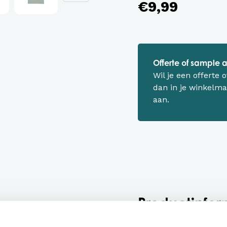
€9,99
Offerte of sample
Wil je een offerte
dan in je winkelma
aan.
Productinfor
T-shirt Unise