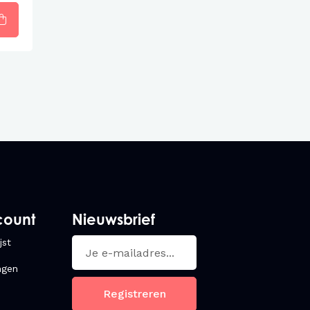
count
Nieuwsbrief
jst
ngen
Registreren