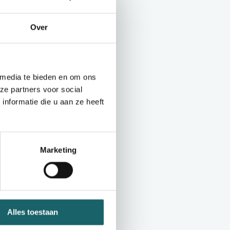
Over
 media te bieden en om ons
Toon meer
ze partners voor social
shirt
nformatie die u aan ze heeft
cologische T-shirt
euren.
ak voor een optimale personalisatie.
Marketing
 T-shirt
 ecologische T-shirt
kleuren.
rvlak voor een optimale personalisatie.
Alles toestaan