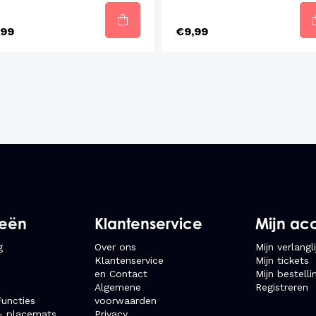
,99
€9,99
ieën
Klantenservice
Mijn ac
g
Over ons
Mijn verlangli
Klantenservice
Mijn tickets
en Contact
Mijn bestelli
Algemene
Registreren
uncties
voorwaarden
- placemats
Privacy