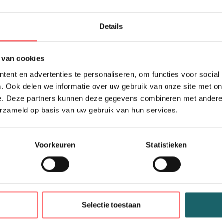
Details
 van cookies
ent en advertenties te personaliseren, om functies voor social
. Ook delen we informatie over uw gebruik van onze site met on
Ecologische uniseks T-
e. Deze partners kunnen deze gegevens combineren met andere i
Ons legendarische e
erzameld op basis van uw gebruik van hun services.
Ruime keuze aan kl
Perfect glad oppervl
SKU
Voorkeuren
Statistieken
NS300
Ecologische uniseks
Ons legendarische
Ruime keuze aan 
Perfect glad oppe
n
Selectie toestaan