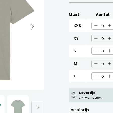
assen
roeken en overalls Workwear
Maat
Aantal
XXS
XS
S
M
L
Levertijd
3-4 werkdagen
Totaalprijs