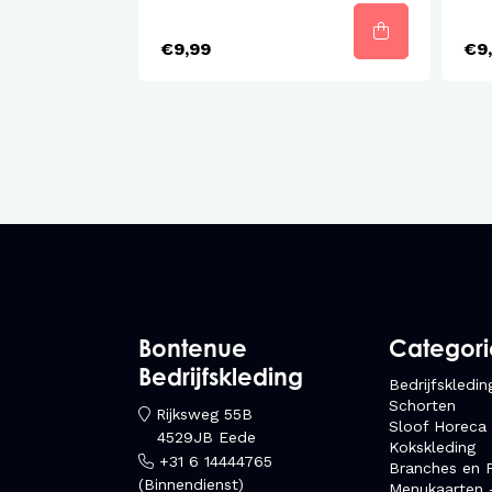
€9,99
€9
Bontenue
Categor
Bedrijfskleding
Bedrijfskledin
Schorten
Rijksweg 55B
Sloof Horeca
4529JB Eede
Kokskleding
+31 6 14444765
Branches en F
(Binnendienst)
Menukaarten 