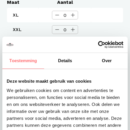
Maat
Aantal
XL
XXL
XXXL
Toestemming
Details
Over
Levertijd
3-4 werkdagen
Verzendkosten
Gratis verzending vanaf €375
Deze website maakt gebruik van cookies
We gebruiken cookies om content en advertenties te
Totaalprijs
personaliseren, om functies voor social media te bieden
Toevoegen aan winkelwagen
€8,99
en om ons websiteverkeer te analyseren. Ook delen we
informatie over uw gebruik van onze site met onze
partners voor social media, adverteren en analyse. Deze
partners kunnen deze gegevens combineren met andere