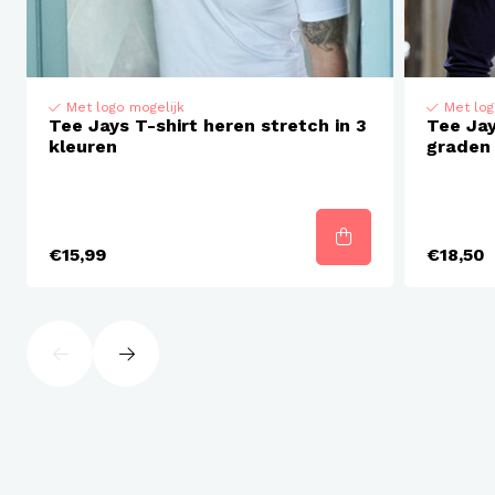
Wat is biologisch katoen:
Biologisch katoen is katoen die niet bespoten is met
Met logo mogelijk
Met log
pesticiden.
Tee Jays T-shirt heren stretch in 3
Tee Jay
kleuren
graden
€15,99
€18,50