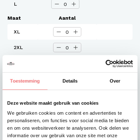
L
Maat
Aantal
XL
2XL
3XL
Toestemming
Details
Over
Levertijd
1-3 werkdagen
Verzendkosten
Gratis verzending vanaf €375
Deze website maakt gebruik van cookies
We gebruiken cookies om content en advertenties te
Totaalprijs
personaliseren, om functies voor social media te bieden
€22,99
en om ons websiteverkeer te analyseren. Ook delen we
informatie over uw gebruik van onze site met onze
Toevoegen aan winkelwagen