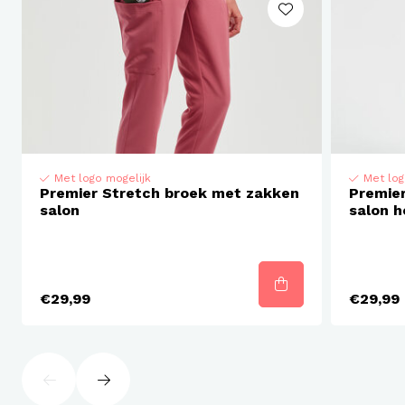
Ademende 4-way stretch voor bewegingsvrijheid en
comfort de hele dag door.
40 °C wasbaar
Geschikt voor droogmachine
Easy care
Strijken toegelaten
Met logo mogelijk
Met log
Premier Stretch broek met zakken
Premie
salon
salon h
€29,99
€29,99