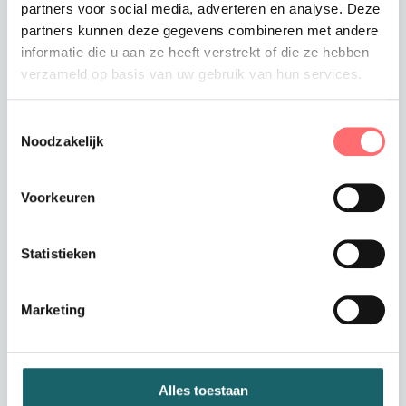
partners voor social media, adverteren en analyse. Deze
partners kunnen deze gegevens combineren met andere
informatie die u aan ze heeft verstrekt of die ze hebben
verzameld op basis van uw gebruik van hun services.
Offerte of sample aanvragen
Wil je een offerte of sample aanvragen.
Toestemmingsselectie
Stop dit product dan in je winkelmandje en
Noodzakelijk
vraag een offerte of sample aan.
Voorkeuren
Statistieken
Marketing
Productinformatie
Stretch Tuniek Wellness, Zorg,
Alles toestaan
Fysio