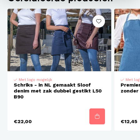
60 °C wasbaar
Geschikt voor droogmachine
Strijken toegelaten
Geschikt voor industriewas
Met logo mogelijk
Met log
Schriks - in NL gemaakt Sloof
Premie
denim met zak dubbel gestikt L50
zonder
B90
€22,00
€12,45