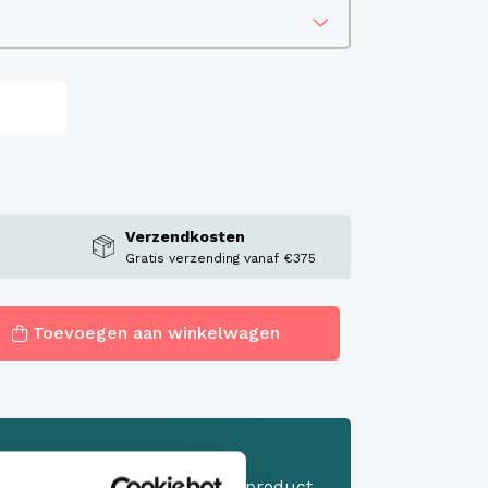
Verzendkosten
Gratis verzending vanaf €375
Toevoegen aan winkelwagen
 aanvragen
 of sample aanvragen. Stop dit product