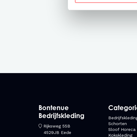
Bontenue
Categor
Bedrijfskleding
Bedrijfskledin
Schorten
Rijksweg 55B
Sloof Horeca
4529JB Eede
Kokskleding