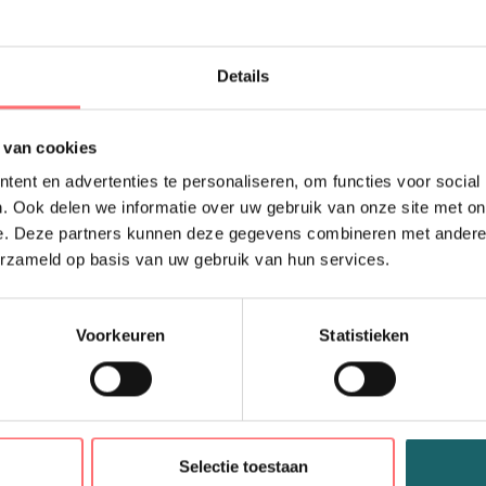
dan in je winkelma
aan.
Details
 van cookies
ent en advertenties te personaliseren, om functies voor social
. Ook delen we informatie over uw gebruik van onze site met on
e. Deze partners kunnen deze gegevens combineren met andere i
erzameld op basis van uw gebruik van hun services.
Productinfor
Sloof Canva
Voorkeuren
Statistieken
Stoere en ro
van canvas
Deze
canvas sloof me
perfect past in een pr
Selectie toestaan
dikke, degelijke canv