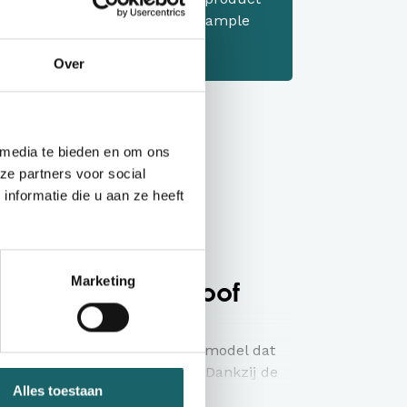
ndje en vraag een offerte of sample
Over
 media te bieden en om ons
ze partners voor social
nformatie die u aan ze heeft
matie
s met Zak
Marketing
buuste horeca-sloof
t zak
is een stevig en stijlvol model dat
ofessionele horeca-omgeving. Dankzij de
Alles toestaan
as stof
kan deze sloof tegen een stootje