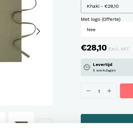
assen
roeken en overalls Workwear
Met logo (Offerte)
€28,10
Excl. VAT
Levertijd
5 werkdagen
Offerte of sample
Wil je een offerte