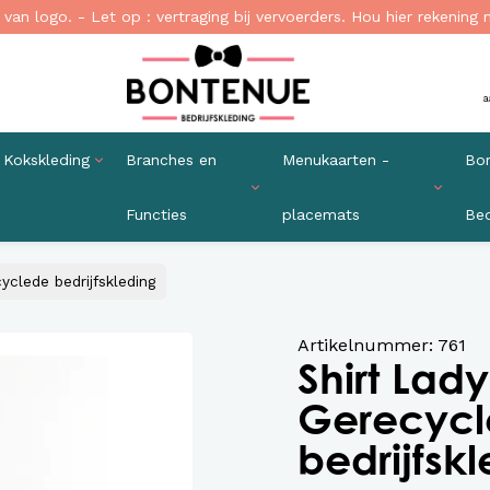
van logo. - Let op : vertraging bij vervoerders. Hou hier rekening 
a
Kokskleding
Branches en
Menukaarten -
Bor
Functies
placemats
Bed
emden en blouses
a Schorten standaard
aard Sloof
uis
jfskleding Hotel
kaarten
Jurken en Rokken Bedrijfskledi
Holster en Portemonnee Horec
Denim sloof
Chaud Devant
Bedrijfskleding Camping
Placemats Horeca
stof Bedrijfskleding
t Hip en Trendy
 Horeca Trendy
aam
ng gastvrouw/heer
aarten A4
Denim Bedrijfskleding Blouse.
Duurzaam / eco-friendly schor
Leren sloven
Koksbuis dames
Kleding Animatieteam
Placemat Druppel
yclede bedrijfskleding
en
 schort
roek
g receptie
aarten formaat halve A4
Wasbaar op 60 graden
Schort gekruiste banden
Koksbuis heren
Kleding Receptie
Placemat Rond
 Vest - Hoodie
schort
choenen
ng Housekeeping
aarten A5
Bedrijfskleding Duurzaam
Wasbaar vanaf 60 graden
Segers
Placemat Rechthoek
Artikelnummer: 761
en t-shirts
uts
g Technische dienst
aarten Vierkant
Schoenen bedrijfskleding
Placemat Wolk
Shirt Lady
t en gilet
jfskleding Transport en
Horeca Lederwaren.
Gerecyc
 Bodywarmer
iek
Maatwerk Bedrijfskleding
lo's en t-shirts
bedrijfsk
uien en vesten