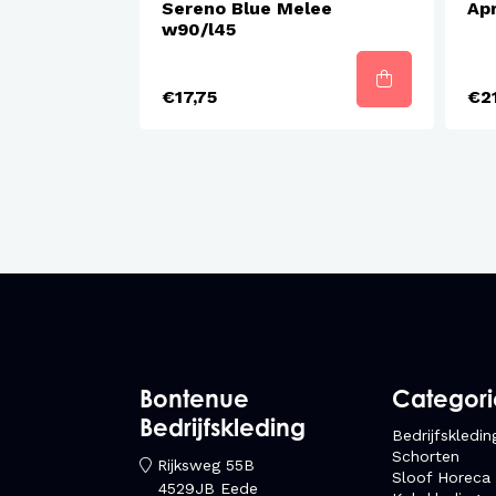
Sereno Blue Melee
Ap
w90/l45
€17,75
€21
Bontenue
Categor
Bedrijfskleding
Bedrijfskledin
Schorten
Rijksweg 55B
Sloof Horeca
4529JB Eede