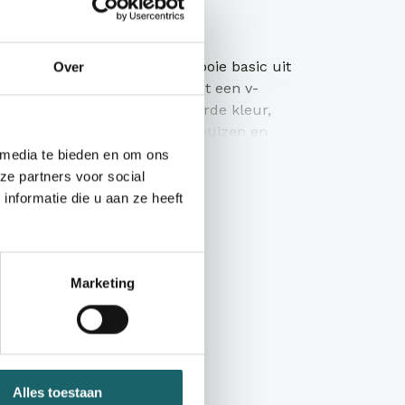
es gemaakt van
bedrijfskleding
 T-shirt Lady Tierra is een mooie basic uit
Over
cled Chefwear collectie met een v-
de fit. De blauw/grijs gemêleerde kleur,
x van ingezamelde oude koksbuizen en
combineert goed met de rest van onze
 media te bieden en om ons
re and beyond, wear it again!
Toon meer
ze partners voor social
nformatie die u aan ze heeft
/Polyester gerecycled/Polyester
elt/Poliéster reciclado/Poliestere
recycled/Katoen gerecycled/Coton
ycelt/Algodón reciclado/Cotone riciclato
Marketing
Alles toestaan