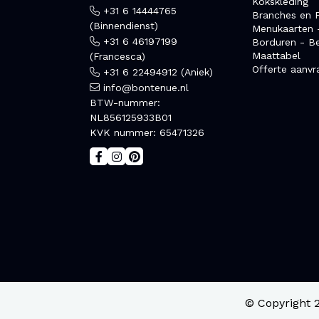
Kokskleding
+31 6 14444765
Branches en F
(Binnendienst)
Menukaarten 
+31 6 46197199
Borduren - B
Maattabel
(Francesca)
Offerte aanvr
+31 6 22494912 (Aniek)
info@bontenue.nl
BTW-nummer:
NL856125933B01
KVK nummer: 65471326
© Copyright 