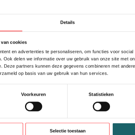
T-shirt dam
gerecyclede 
Join the evolution! Het
Details
de CHAUD DEVANT Recy
neck en een getailleer
 van cookies
verkregen door de mi
ander horecatextiel, 
ent en advertenties te personaliseren, om functies voor social
collectie. For the futu
. Ook delen we informatie over uw gebruik van onze site met on
e. Deze partners kunnen deze gegevens combineren met andere i
erzameld op basis van uw gebruik van hun services.
62% Polyester recycled
recyclé/Polyester recyc
riciclato,38% Cotton 
recyclé/Baumwolle rec
Voorkeuren
Statistieken
190 gr/m2
n
Selectie toestaan