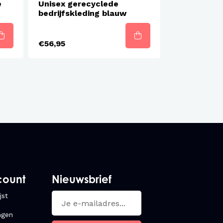
e
Unisex gerecyclede
bedrijfskleding blauw
€56,95
count
Nieuwsbrief
jst
ngen