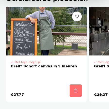
Wasbaar op 60°C graden
Met logo mogelijk
Met log
Greiff Schort canvas in 3 kleuren
Greiff 
€37,77
€29,37