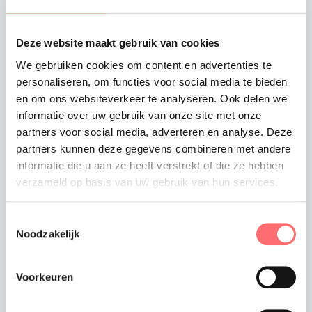
Offerte of sample aanvragen
Wil je een offerte of sample aanvragen.
Deze website maakt gebruik van cookies
Stop dit product dan in je winkelmandje en
vraag een offerte of sample aan.
We gebruiken cookies om content en advertenties te
personaliseren, om functies voor social media te bieden
en om ons websiteverkeer te analyseren. Ook delen we
informatie over uw gebruik van onze site met onze
partners voor social media, adverteren en analyse. Deze
partners kunnen deze gegevens combineren met andere
informatie die u aan ze heeft verstrekt of die ze hebben
verzameld op basis van uw gebruik van hun services.
Productinformatie
Toestemmingsselectie
Buffelleren schort
Noodzakelijk
Mooi, stevig en robuust buffelleren schort. Dit
buffelleren schort is het ideale schort voor in
Voorkeuren
restaurants, om zowel uzelf als uw
personeelsleden een unieke en gestylde look te