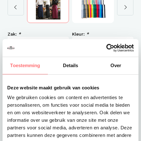
Zak:
*
Kleur:
*
Met logo (Offerte)
Toestemming
Details
Over
€22,00
Deze website maakt gebruik van cookies
Excl. VAT
We gebruiken cookies om content en advertenties te
personaliseren, om functies voor social media te bieden
Levertijd
1-2 werkdagen
en om ons websiteverkeer te analyseren. Ook delen we
Verzendkosten
informatie over uw gebruik van onze site met onze
Gratis verzending vanaf €375
partners voor social media, adverteren en analyse. Deze
partners kunnen deze gegevens combineren met andere