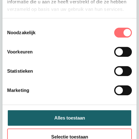
informatie die u aan ze heeft verstrekt of die ze hebben
verzameld op basis van uw gebruik van hun services.
Toevoegen aan winkelwagen
Toestemmingsselectie
Noodzakelijk
Voorkeuren
Offerte of sample aanvragen
Wil je een offerte of sample aanvragen.
Statistieken
Stop dit product dan in je winkelmandje en
vraag een offerte of sample aan.
Marketing
Alles toestaan
Selectie toestaan