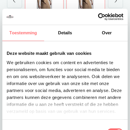
€62,50
Excl. VAT
Toestemming
Details
Over
Levertijd
3-4 werkdagen
Deze website maakt gebruik van cookies
Verzendkosten
Gratis verzending vanaf €375
We gebruiken cookies om content en advertenties te
personaliseren, om functies voor social media te bieden
en om ons websiteverkeer te analyseren. Ook delen we
informatie over uw gebruik van onze site met onze
partners voor social media, adverteren en analyse. Deze
Toevoegen aan winkelwagen
partners kunnen deze gegevens combineren met andere
informatie die u aan ze heeft verstrekt of die ze hebben
verzameld op basis van uw gebruik van hun services.
Toestemmingsselectie
Offerte of sample aanvragen