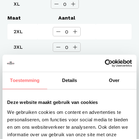
XL
Maat
Aantal
2XL
3XL
XS
Toestemming
Details
Over
Levertijd
3-4 werkdagen
Verzendkosten
Gratis verzending vanaf €375
Deze website maakt gebruik van cookies
We gebruiken cookies om content en advertenties te
Totaalprijs
personaliseren, om functies voor social media te bieden
€58,50
en om ons websiteverkeer te analyseren. Ook delen we
informatie over uw gebruik van onze site met onze
Toevoegen aan winkelwagen