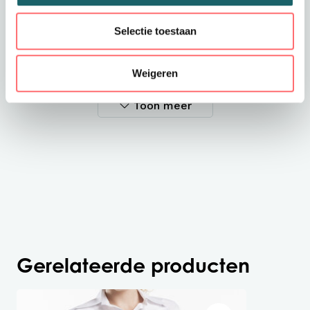
Dit overhemd voor de man is getailleerd en heeft
Selectie toestaan
een stijlvolle pasvorm. Het stretch-materiaal, dat
tevens industrieel wasbaar is, maakt het overhemd
extreem comfortabel en perfect geschikt voor
bedienend personeel.
Weigeren
Getailleerde pasvorm
Knoopsluiting
Toon meer
XLA - industriële stretch
Stof met stretch
Gerelateerde producten