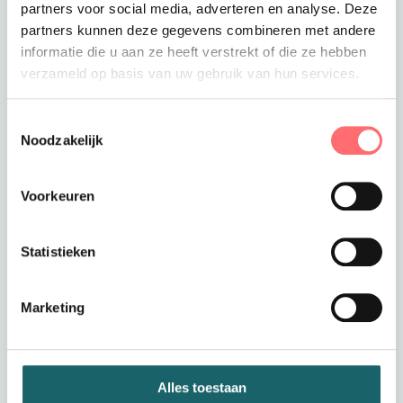
partners voor social media, adverteren en analyse. Deze
partners kunnen deze gegevens combineren met andere
informatie die u aan ze heeft verstrekt of die ze hebben
verzameld op basis van uw gebruik van hun services.
Offerte of sample aanvragen
Wil je een offerte of sample aanvragen.
Toestemmingsselectie
Stop dit product dan in je winkelmandje en
Noodzakelijk
vraag een offerte of sample aan.
Voorkeuren
Statistieken
Marketing
Productinformatie
Overhemd heren stretch
Alles toestaan
industrieel wasbaar