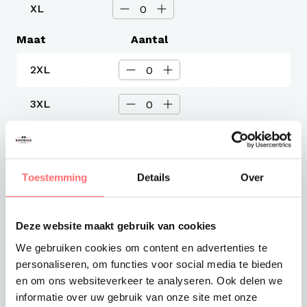
XL
Maat
Aantal
2XL
3XL
4XL
Toestemming
Details
Over
Levertijd
3-4 werkdagen
Verzendkosten
Gratis verzending vanaf €375
Deze website maakt gebruik van cookies
We gebruiken cookies om content en advertenties te
Totaalprijs
personaliseren, om functies voor social media te bieden
€38,99
en om ons websiteverkeer te analyseren. Ook delen we
informatie over uw gebruik van onze site met onze
Toevoegen aan winkelwagen