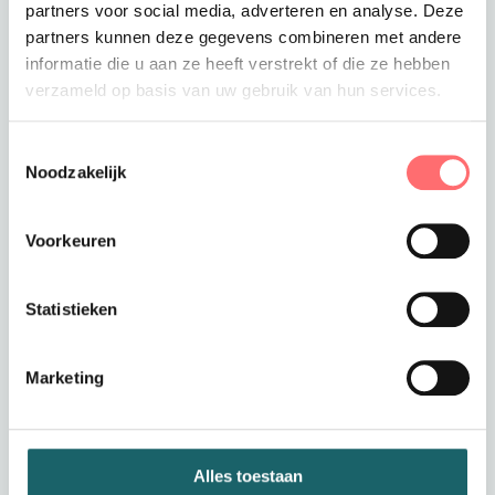
partners voor social media, adverteren en analyse. Deze
partners kunnen deze gegevens combineren met andere
informatie die u aan ze heeft verstrekt of die ze hebben
verzameld op basis van uw gebruik van hun services.
Offerte of sample aanvragen
Wil je een offerte of sample aanvragen.
Toestemmingsselectie
Stop dit product dan in je winkelmandje en
Noodzakelijk
vraag een offerte of sample aan.
Voorkeuren
Statistieken
Marketing
Productinformatie
Overhemd non iron / strijkvrij
Alles toestaan
bedrijfskleding