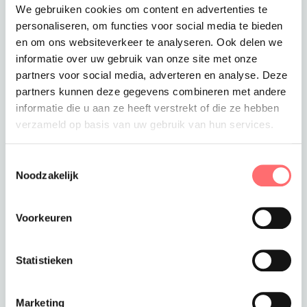
We gebruiken cookies om content en advertenties te
Levertijd
personaliseren, om functies voor social media te bieden
3-5 werkdagen
Verzendkosten
en om ons websiteverkeer te analyseren. Ook delen we
Gratis verzending vanaf €375
informatie over uw gebruik van onze site met onze
partners voor social media, adverteren en analyse. Deze
Totaalprijs
partners kunnen deze gegevens combineren met andere
€119,99
informatie die u aan ze heeft verstrekt of die ze hebben
verzameld op basis van uw gebruik van hun services.
Toevoegen aan winkelwagen
Toestemmingsselectie
Noodzakelijk
Offerte of sample aanvragen
Voorkeuren
Wil je een offerte of sample aanvragen.
Stop dit product dan in je winkelmandje en
vraag een offerte of sample aan.
Statistieken
Marketing