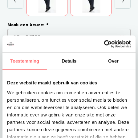
Maak een keuze:
*
Met logo (Offerte)
Toestemming
Details
Over
€47,80
Excl. VAT
Deze website maakt gebruik van cookies
We gebruiken cookies om content en advertenties te
Levertijd
personaliseren, om functies voor social media te bieden
3-4 werkdagen
en om ons websiteverkeer te analyseren. Ook delen we
Verzendkosten
informatie over uw gebruik van onze site met onze
Gratis verzending vanaf €375
partners voor social media, adverteren en analyse. Deze
partners kunnen deze gegevens combineren met andere
informatie die u aan ze heeft verstrekt of die ze hebben