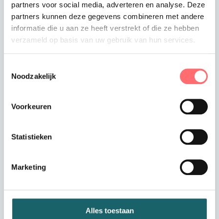
partners voor social media, adverteren en analyse. Deze
partners kunnen deze gegevens combineren met andere
informatie die u aan ze heeft verstrekt of die ze hebben
verzameld op basis van uw gebruik van hun services.
Offerte of sample aanvragen
Wil je een offerte of sample aanvragen.
Toestemmingsselectie
Stop dit product dan in je winkelmandje en
Noodzakelijk
vraag een offerte of sample aan.
Voorkeuren
Statistieken
Marketing
Productinformatie
Dames gilet travelstof
Alles toestaan