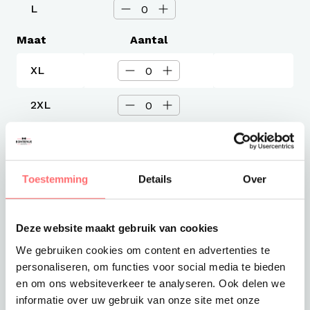
L
Maat
Aantal
XL
2XL
3XL
Toestemming
Details
Over
Levertijd
3-4 werkdagen
Verzendkosten
Gratis verzending vanaf €375
Deze website maakt gebruik van cookies
We gebruiken cookies om content en advertenties te
Totaalprijs
personaliseren, om functies voor social media te bieden
€82,63
en om ons websiteverkeer te analyseren. Ook delen we
informatie over uw gebruik van onze site met onze
Toevoegen aan winkelwagen