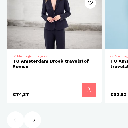
Merk: TQ Amsterdam
Artikelnummer: 00TQ064BM
Artikelgroep: Jacket / Gilet
Collectie: TQ
Met logo mogelijk
Met log
TQ Amsterdam Broek travelstof
TQ Ams
Seizoen: NOOS (Never Out Of Stock)
Romee
travels
Doelgroep: Dames
€74,37
€82,63
Print: Uni
Kwaliteit: 74% Viscose, 23% Polyamide, 3%
Elastane