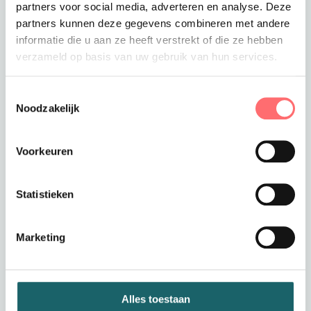
partners voor social media, adverteren en analyse. Deze
partners kunnen deze gegevens combineren met andere
informatie die u aan ze heeft verstrekt of die ze hebben
verzameld op basis van uw gebruik van hun services.
Offerte of sample aanvragen
Wil je een offerte of sample aanvragen.
Toestemmingsselectie
Stop dit product dan in je winkelmandje en
Noodzakelijk
vraag een offerte of sample aan.
Voorkeuren
Statistieken
Marketing
Productinformatie
Comfortabele travelstof
Alles toestaan
pantalon van TQ Amsterdam