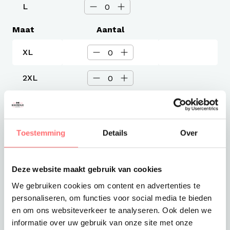
L
Maat
Aantal
XL
2XL
3XL
Toestemming
Details
Over
Levertijd
3-4 werkdagen
Verzendkosten
Gratis verzending vanaf €375
Deze website maakt gebruik van cookies
We gebruiken cookies om content en advertenties te
Totaalprijs
personaliseren, om functies voor social media te bieden
€66,10
en om ons websiteverkeer te analyseren. Ook delen we
informatie over uw gebruik van onze site met onze
Toevoegen aan winkelwagen