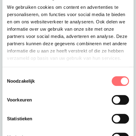
We gebruiken cookies om content en advertenties te
Levertijd
personaliseren, om functies voor social media te bieden
3-4 werkdagen
en om ons websiteverkeer te analyseren. Ook delen we
Verzendkosten
informatie over uw gebruik van onze site met onze
Gratis verzending vanaf €375
partners voor social media, adverteren en analyse. Deze
partners kunnen deze gegevens combineren met andere
Totaalprijs
€85,00
informatie die u aan ze heeft verstrekt of die ze hebben
verzameld op basis van uw gebruik van hun services.
Toevoegen aan winkelwagen
Toestemmingsselectie
Noodzakelijk
Offerte of sample aanvragen
Voorkeuren
Wil je een offerte of sample aanvragen.
Stop dit product dan in je winkelmandje en
Statistieken
vraag een offerte of sample aan.