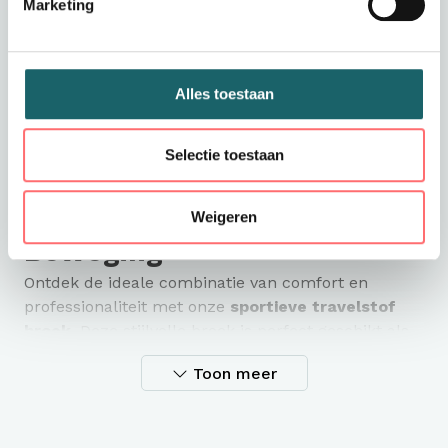
Marketing
Alles toestaan
Productinformatie
Selectie toestaan
Sportieve Travelstof Broek
– Perfect voor Werk en
Weigeren
Beweging
Ontdek de ideale combinatie van comfort en
professionaliteit met onze
sportieve travelstof
broek
. Deze stijlvolle broek is perfect geschikt als
bedrijfskleding
, maar biedt ook voldoende
Toon meer
bewegingsvrijheid voor een actieve werkdag.
✔
Lichtgewicht & Ademend
– Gemaakt van