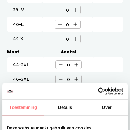
38-M
40-L
42-XL
Maat
Aantal
44-2XL
46-3XL
48-4XL
Toestemming
Details
Over
50-5XL
52-6XL
Deze website maakt gebruik van cookies