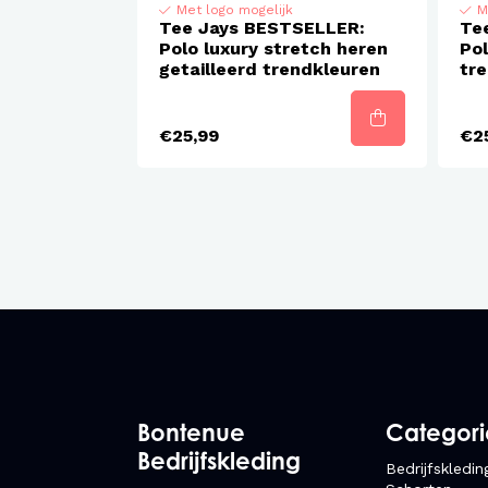
Met logo mogelijk
M
Tee Jays BESTSELLER:
Te
Polo luxury stretch heren
Pol
getailleerd trendkleuren
tr
€25,99
€2
Bontenue
Categor
Bedrijfskleding
Bedrijfskledin