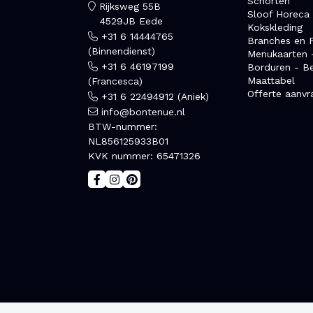
Schorten
Rijksweg 55B
Sloof Horeca
4529JB Eede
Kokskleding
+31 6 14444765
Branches en F
(Binnendienst)
Menukaarten 
+31 6 46197199
Borduren - B
Maattabel
(Francesca)
Offerte aanvr
+31 6 22494912 (Aniek)
info@bontenue.nl
BTW-nummer:
NL856125933B01
KVK nummer: 65471326