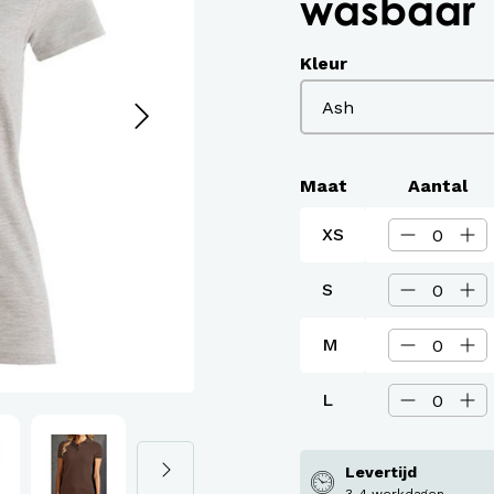
wasbaar
assen
roeken en overalls Workwear
Kleur
Maat
Aantal
XS
S
M
L
Levertijd