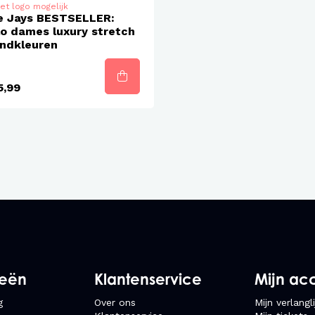
et logo mogelijk
e Jays BESTSELLER:
o dames luxury stretch
endkleuren
5,99
ieën
Klantenservice
Mijn ac
g
Over ons
Mijn verlangli