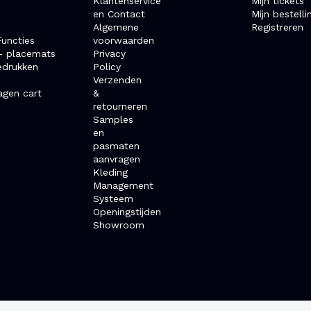
Klantenservice
Mijn tickets
en Contact
Mijn bestelli
Algemene
Registreren
uncties
voorwaarden
- placemats
Privacy
edrukken
Policy
Verzenden
agen cart
&
retourneren
Samples
en
pasmaten
aanvragen
Kleding
Management
Systeem
Openingstijden
Showroom