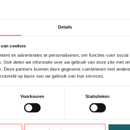
Productinfor
Comfortabe
Super comfortabel om 
Details
zijsplitten een modieu
heerlijk. Dat komt me
beschikbaar in een her
 van cookies
bewegingsvrijheid is g
ent en advertenties te personaliseren, om functies voor social
. Ook delen we informatie over uw gebruik van onze site met on
Materiaal: 100% Katoe
e. Deze partners kunnen deze gegevens combineren met andere i
Polyester), (Ash: 99% K
erzameld op basis van uw gebruik van hun services.
Grammage: 220 g/m²
Voorkeuren
Statistieken
60 °C wasbaar
Chemische reiniging m
Strijken toegelaten