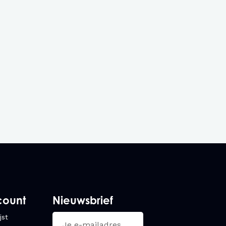
count
Nieuwsbrief
jst