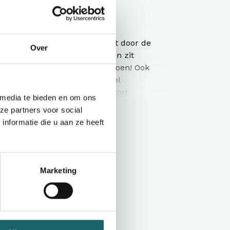
matie
le werkpolo
in te werken. Deze polo heeft door de
Over
s geoptimaliseerde pasvorm en zit
de door de 100% gekamde katoen! Ook
en variant. Deze polo met veel
eschikt voor elk denkbare sector!
 media te bieden en om ons
ze partners voor social
Toon meer
n (Sports Grey: 85% Katoen / 15%
nformatie die u aan ze heeft
atoen / 1% Polyester).
Marketing
ogelijk