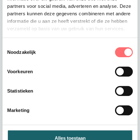
Toevoegen aan winkelwagen
partners voor social media, adverteren en analyse. Deze
partners kunnen deze gegevens combineren met andere
informatie die u aan ze heeft verstrekt of die ze hebben
verzameld op basis van uw gebruik van hun services.
Offerte of sample aanvragen
Toestemmingsselectie
Wil je een offerte of sample aanvragen.
Noodzakelijk
Stop dit product dan in je winkelmandje en
vraag een offerte of sample aan.
Voorkeuren
Statistieken
Marketing
Productinformatie
Herentrui met ronde hals in 5
Alles toestaan