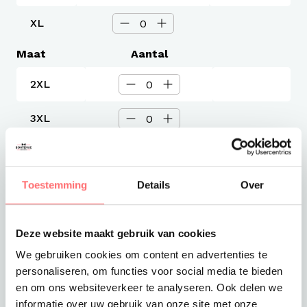
XL
Maat
Aantal
2XL
3XL
4XL
Toestemming
Details
Over
Levertijd
5 werkdagen
Verzendkosten
Deze website maakt gebruik van cookies
Gratis verzending vanaf €375
We gebruiken cookies om content en advertenties te
Totaalprijs
personaliseren, om functies voor social media te bieden
€34,06
en om ons websiteverkeer te analyseren. Ook delen we
informatie over uw gebruik van onze site met onze