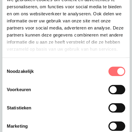
3-4 werkdagen
personaliseren, om functies voor social media te bieden
Verzendkosten
en om ons websiteverkeer te analyseren. Ook delen we
Gratis verzending vanaf €375
informatie over uw gebruik van onze site met onze
partners voor social media, adverteren en analyse. Deze
Totaalprijs
€16,99
partners kunnen deze gegevens combineren met andere
informatie die u aan ze heeft verstrekt of die ze hebben
Toevoegen aan winkelwagen
verzameld op basis van uw gebruik van hun services.
Toestemmingsselectie
Noodzakelijk
Offerte of sample aanvragen
Wil je een offerte of sample aanvragen.
Voorkeuren
Stop dit product dan in je winkelmandje en
vraag een offerte of sample aan.
Statistieken
Marketing