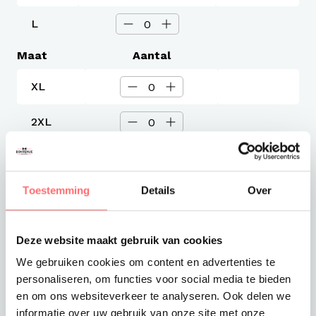
L
Maat
Aantal
XL
2XL
3XL
Toestemming
Details
Over
Levertijd
3-4 werkdagen
Verzendkosten
Deze website maakt gebruik van cookies
Gratis verzending vanaf €375
We gebruiken cookies om content en advertenties te
Totaalprijs
personaliseren, om functies voor social media te bieden
€19,99
en om ons websiteverkeer te analyseren. Ook delen we
informatie over uw gebruik van onze site met onze