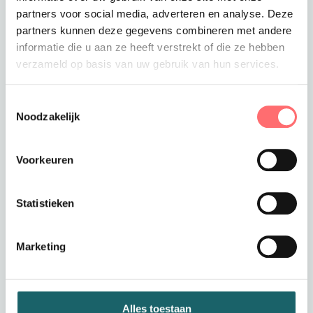
Toevoegen aan winkelwagen
partners voor social media, adverteren en analyse. Deze
partners kunnen deze gegevens combineren met andere
informatie die u aan ze heeft verstrekt of die ze hebben
verzameld op basis van uw gebruik van hun services.
Offerte of sample aanvragen
Toestemmingsselectie
Wil je een offerte of sample aanvragen.
Noodzakelijk
Stop dit product dan in je winkelmandje en
vraag een offerte of sample aan.
Voorkeuren
Statistieken
Marketing
Productinformatie
Dames Zorgtuniek met
Alles toestaan