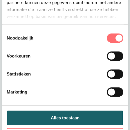
partners kunnen deze gegevens combineren met andere
informatie die u aan ze heeft verstrekt of die ze hebben
Offerte of sample aanvragen
verzameld op basis van uw gebruik van hun services.
Wil je een offerte of sample aanvragen.
Stop dit product dan in je winkelmandje en
Toestemmingsselectie
vraag een offerte of sample aan.
Noodzakelijk
Voorkeuren
Statistieken
Marketing
Productinformatie
Dames T-shirt bedrijfskleding – stijlvol,
comfortabel en wasbaar op 60 graden
Alles toestaan
Bedrijfskleding voor dames hoeft zeker niet saai te